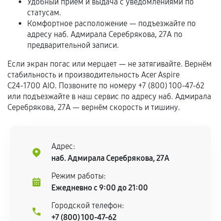
Удобный приём и выдача с уведомлениями по
статусам.
Комфортное расположение — подъезжайте по
Если комплектующие куплены
адресу наб. Адмирала Серебрякова, 27А по
самостоятельно
предварительной записи.
Гарантия на выполненные работы может
Если экран погас или мерцает — не затягивайте. Вернём
сохраняться полностью или частично, если
стабильность и производительность Acer Aspire
соблюдены следующие условия:
C24‑1700 AIO. Позвоните по номеру +7 (800) 100-47-62
Предоставленные детали подходят по
или подъезжайте в наш сервис по адресу наб. Адмирала
техническим параметрам и не имеют внешних
Серебрякова, 27А — вернём скорость и тишину.
дефектов.
Установка была выполнена нашим сервисным
Адрес:
центром.
наб. Адмирала Серебрякова, 27А
При этом гарантия на сами комплектующие
остается на стороне производителя или
Режим работы:
продавца. За качество сторонних деталей
Ежедневно с 9:00 до 21:00
сервисный центр ответственности не несет.
Городской телефон:
+7 (800) 100-47-62