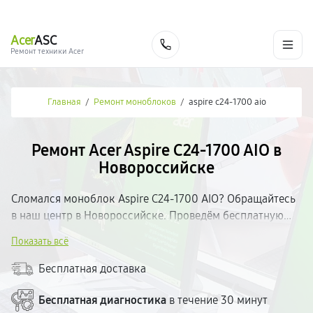
г. Новороссийск
Ежедневно с 9:00 до 21:00
+7 (800) 100-47-62
Acer
ASC
Заказать
Ремонт техники Acer
Главная
/
Ремонт моноблоков
/
aspire c24‑1700 aio
Ремонт Acer Aspire C24‑1700 AIO в
Новороссийске
Сломался моноблок Aspire C24‑1700 AIO? Обращайтесь
в наш центр в Новороссийске. Проведём бесплатную
диагностику и определим неисправность. Работаем с
Показать всё
качественными запчастями, предоставляем гарантию на
все виды работ. Ремонт — от 30 минут. Стоимость
Бесплатная доставка
озвучиваем до начала ремонта. Без скрытых доплат.
Бесплатная диагностика
в течение 30 минут