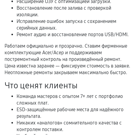
Расширение ОЗУ с оптимизацией загрузки.
фиксируются в документах.
Восстановление после залива с проверкой
изоляции.
Исправление ошибок запуска с сохранением
серийных данных.
Когда гарантия не действует
Ремонт аудио и восстановление портов USB/HDMI.
Нарушение правил эксплуатации,
Работаем официально и прозрачно. Ставим фирменные
механические повреждения, попадание влаги,
комплектующие Acer/Асер и поддерживаем
перегрев, коррозия.
постремонтный контроль на произведённый ремонт.
Цена известна заранее — фиксируем стоимость в заявке.
Самостоятельный ремонт или вмешательство
Неотложные ремонты закрываем максимально быстро.
третьих лиц.
Что ценят клиенты
Естественный износ деталей, если иное не
предусмотрено отдельно.
Команда мастеров с опытом 7+ лет с портфолио
Обращение после окончания гарантийного
сложных плат.
срока.
ESD-защищённые рабочие места для надёжного
результата.
Программные сбои, если это не указано в
Никаких «аналогов» сомнительного качества с
отдельных условиях.
контролем поставки.