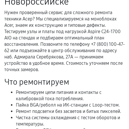
Новороссийске
техническим характеристикам.
Нужен проверенный сервис для сложного ремонта
техники Асер? Мы специализируемся на моноблоках
Документы для подтверждения
Acer, знаем их конструкцию и типовые дефекты.
гарантии
Тестируем узлы и платы под нагрузкой Aspire C24‑1700
AIO на стендах и подбираем оптимальный план
Гарантийный талон.
восстановления. Позвоните по телефону +7 (800) 100-47-
62 или подъезжайте в центр обслуживания по адресу
Акт выполненных работ с датой, перечнем
наб. Адмирала Серебрякова, 27А — принимаем
услуг и сроком гарантии.
устройство в удобное время. Стоимость уточняем после
точных замеров.
Документы на установленные комплектующие
и кассовый чек.
Что ремонтируем
Ремонтируем цепи питания и контакты с
калибровкой тока потребления.
Расширенная гарантия
Пайка BGA/реболл на ИК-станции с Loop-тестом.
Ремонт подсветки без засветов и битых пикселей.
В некоторых случаях возможно оформление
Чистка системы охлаждения с тестом оборотов и
расширенной гарантии. Стоимость, сроки и
температуры.
условия продления согласовываются отдельно и