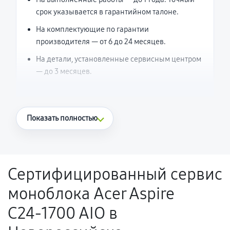
срок указывается в гарантийном талоне.
На комплектующие по гарантии
производителя — от 6 до 24 месяцев.
На детали, установленные сервисным центром
— до 3 месяцев.
Что считается гарантийным случаем
Показать полностью
Повторное возникновение неисправности,
напрямую связанной с выполненным
ремонтом.
Сертифицированный сервис
Поломка установленной детали при
моноблока Acer Aspire
нормальной эксплуатации в течение
гарантийного срока.
C24‑1700 AIO в
Несоответствие комплектующей заявленным