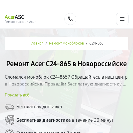
г. Новороссийск
Ежедневно с 9:00 до 21:00
+7 (800) 100-47-62
Acer
ASC
Заказать
Ремонт техники Acer
Главная
/
Ремонт моноблоков
/
C24-865
Ремонт Acer C24-865 в Новороссийске
Сломался моноблок C24-865? Обращайтесь в наш центр
в Новороссийске. Проведём бесплатную диагностику и
определим неисправность. Работаем с качественными
Показать всё
запчастями, предоставляем гарантию на все виды работ.
Ремонт — от 30 минут. Стоимость озвучиваем до начала
Бесплатная доставка
ремонта. Без скрытых доплат.
Бесплатная диагностика
в течение 30 минут