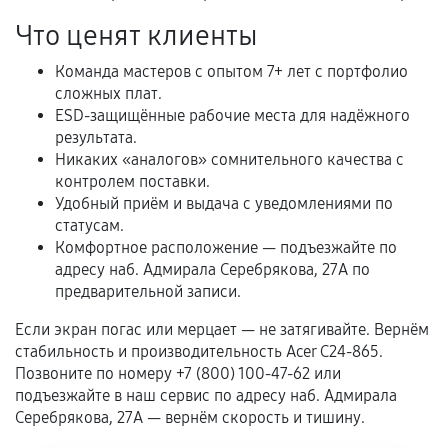
Самостоятельный ремонт или вмешательство
Что ценят клиенты
третьих лиц.
Естественный износ деталей, если иное не
Команда мастеров с опытом 7+ лет с портфолио
предусмотрено отдельно.
сложных плат.
ESD-защищённые рабочие места для надёжного
Обращение после окончания гарантийного
результата.
срока.
Никаких «аналогов» сомнительного качества с
контролем поставки.
Программные сбои, если это не указано в
Удобный приём и выдача с уведомлениями по
отдельных условиях.
статусам.
Комфортное расположение — подъезжайте по
адресу наб. Адмирала Серебрякова, 27А по
Если комплектующие куплены
предварительной записи.
самостоятельно
Если экран погас или мерцает — не затягивайте. Вернём
стабильность и производительность Acer C24-865.
Гарантия на выполненные работы может
Позвоните по номеру +7 (800) 100-47-62 или
сохраняться полностью или частично, если
подъезжайте в наш сервис по адресу наб. Адмирала
соблюдены следующие условия:
Серебрякова, 27А — вернём скорость и тишину.
Предоставленные детали подходят по