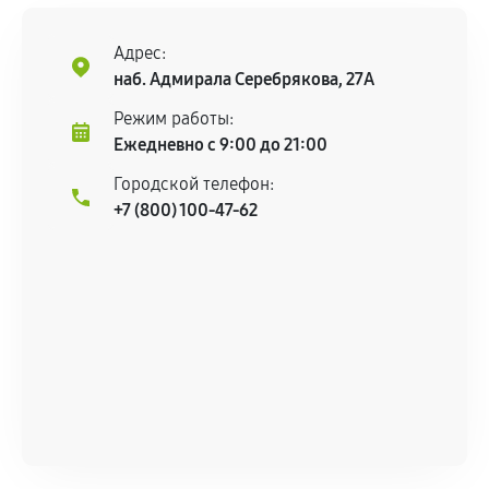
техническим параметрам и не имеют внешних
дефектов.
Адрес:
Установка была выполнена нашим сервисным
наб. Адмирала Серебрякова, 27А
центром.
Режим работы:
При этом гарантия на сами комплектующие
Ежедневно с 9:00 до 21:00
остается на стороне производителя или
продавца. За качество сторонних деталей
Городской телефон:
сервисный центр ответственности не несет.
+7 (800) 100-47-62