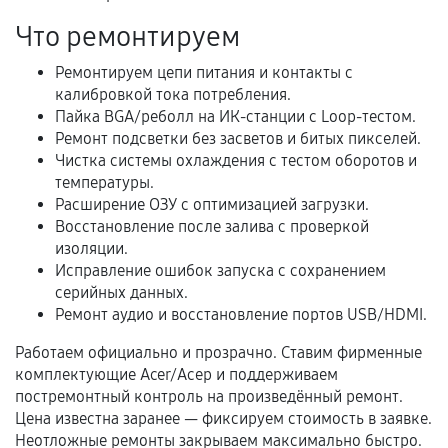
Что ремонтируем
Документы на установленные комплектующие
и кассовый чек.
Ремонтируем цепи питания и контакты с
калибровкой тока потребления.
Пайка BGA/реболл на ИК-станции с Loop-тестом.
Расширенная гарантия
Ремонт подсветки без засветов и битых пикселей.
Чистка системы охлаждения с тестом оборотов и
В некоторых случаях возможно оформление
температуры.
расширенной гарантии. Стоимость, сроки и
Расширение ОЗУ с оптимизацией загрузки.
Восстановление после залива с проверкой
условия продления согласовываются отдельно и
изоляции.
фиксируются в документах.
Исправление ошибок запуска с сохранением
серийных данных.
Ремонт аудио и восстановление портов USB/HDMI.
Когда гарантия не действует
Работаем официально и прозрачно. Ставим фирменные
комплектующие Acer/Асер и поддерживаем
Нарушение правил эксплуатации,
постремонтный контроль на произведённый ремонт.
механические повреждения, попадание влаги,
Цена известна заранее — фиксируем стоимость в заявке.
перегрев, коррозия.
Неотложные ремонты закрываем максимально быстро.