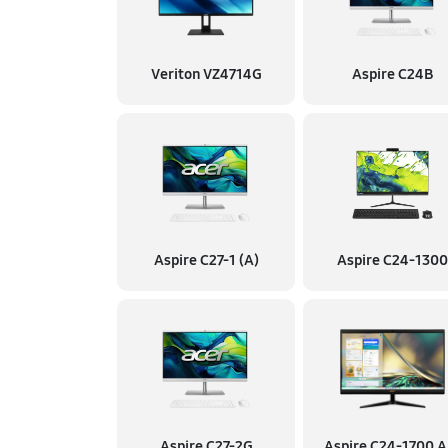
Veriton VZ4714G
Aspire C24B
Aspire C27-1 (A)
Aspire C24-1300
Aspire C27-2G
Aspire C24‑1700 A