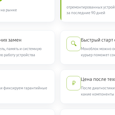
отремонтированных устрой
 на рынке
за последние 90 дней
них замен
Быстрый старт
🔍
ель, память и системную
Моноблок можно оф
ую работу устройства
курьер поможет сок
Цена после те
₽
т и фиксируем гарантийные
После диагностики
какие компоненты 