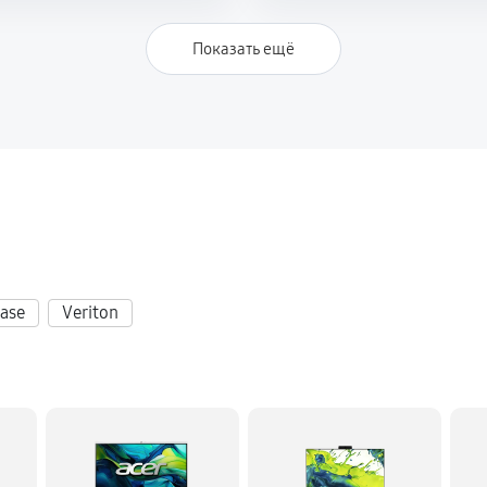
Показать ещё
ase
Veriton