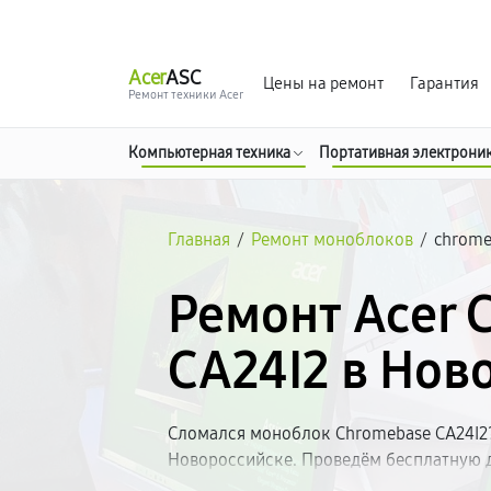
г. Новороссийск
Ежедневно с 9:00 до 21:00
Acer
ASC
Цены на ремонт
Гарантия
Ремонт техники Acer
Компьютерная техника
Портативная электрони
Главная
/
Ремонт моноблоков
/
chrome
Ремонт Acer 
CA24I2 в Нов
Сломался моноблок Chromebase CA24I2?
Новороссийске. Проведём бесплатную 
неисправность. Работаем с качественн