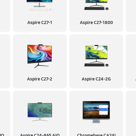
Aspire C27-1
Aspire C27-1800
Aspire C27-2
Aspire C24-2G
IO
Aspire C24‑865 AIO
Chromebase CA24I