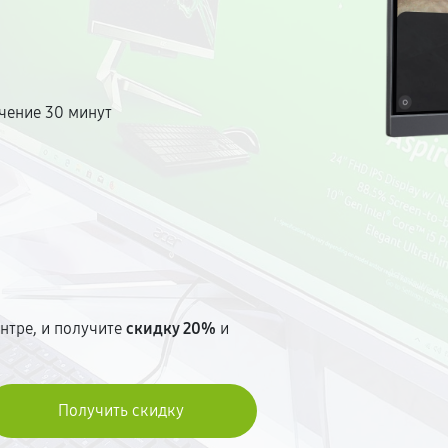
от 30 минут. Стоимость
ытых доплат.
чение 30 минут
т
нтре, и получите
скидку 20%
и