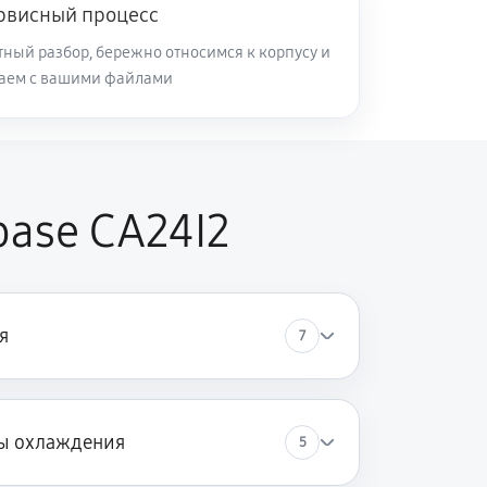
рвисный процесс
ный разбор, бережно относимся к корпусу и
таем с вашими файлами
ase CA24I2
я
7
ы охлаждения
5