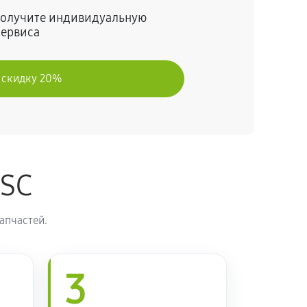
 получите индивидуальную
сервиса
 скидку 20%
ASC
апчастей.
3