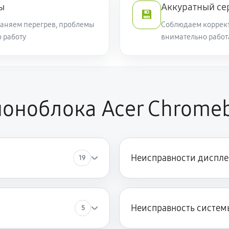
ы
Аккуратный се
💾
раняем перегрев, проблемы
Соблюдаем коррект
 работу
внимательно рабо
оноблока Acer Chromeb
Неисправности диспле
19
Неисправность систем
5