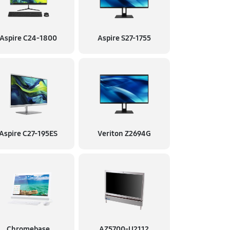
Aspire C24-1800
Aspire S27-1755
Aspire C27-195ES
Veriton Z2694G
Chromebase
AZ5700‑U2112