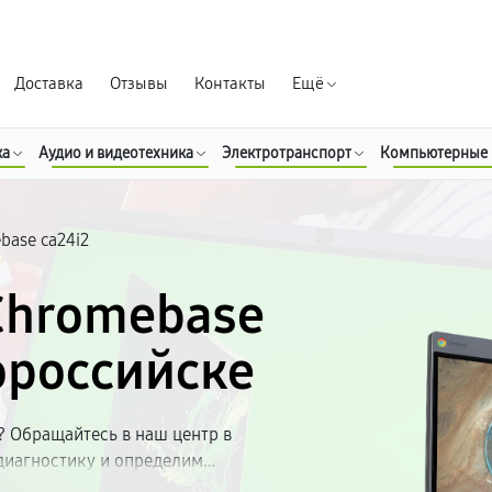
Гарантия д
Доставка
Отзывы
Контакты
Ещё
ка
Аудио и видеотехника
Электротранспорт
Компьютерные
base ca24i2
Chromebase
ороссийске
 Обращайтесь в наш центр в
диагностику и определим
ыми запчастями, предоставляем