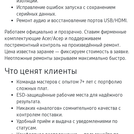
изоляции.
фиксируются в документах.
Исправление ошибок запуска с сохранением
серийных данных.
Ремонт аудио и восстановление портов USB/HDMI.
Когда гарантия не действует
Работаем официально и прозрачно. Ставим фирменные
комплектующие Acer/Асер и поддерживаем
Нарушение правил эксплуатации,
постремонтный контроль на произведённый ремонт.
механические повреждения, попадание влаги,
Цена известна заранее — фиксируем стоимость в заявке.
перегрев, коррозия.
Неотложные ремонты закрываем максимально быстро.
Самостоятельный ремонт или вмешательство
Что ценят клиенты
третьих лиц.
Естественный износ деталей, если иное не
Команда мастеров с опытом 7+ лет с портфолио
предусмотрено отдельно.
сложных плат.
ESD-защищённые рабочие места для надёжного
Обращение после окончания гарантийного
результата.
срока.
Никаких «аналогов» сомнительного качества с
контролем поставки.
Программные сбои, если это не указано в
Удобный приём и выдача с уведомлениями по
отдельных условиях.
статусам.