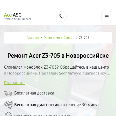
г. Новороссийск
Ежедневно с 9:00 до 21:00
+7 (800) 100-47-62
Acer
ASC
Заказать
Ремонт техники Acer
Главная
/
Ремонт моноблоков
/
Z3-705
Ремонт Acer Z3-705 в Новороссийске
Сломался моноблок Z3-705? Обращайтесь в наш центр
в Новороссийске. Проведём бесплатную диагностику и
определим неисправность. Работаем с качественными
Показать всё
запчастями, предоставляем гарантию на все виды работ.
Ремонт — от 30 минут. Стоимость озвучиваем до начала
Бесплатная доставка
ремонта. Без скрытых доплат.
Бесплатная диагностика
в течение 30 минут