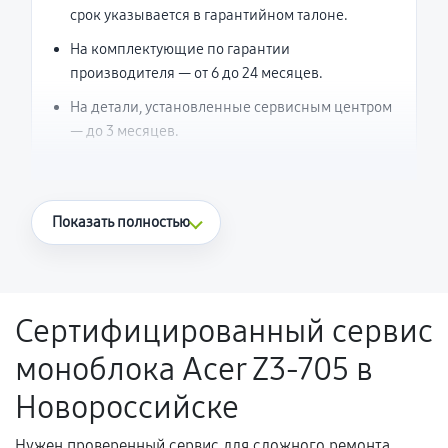
срок указывается в гарантийном талоне.
На комплектующие по гарантии
производителя — от 6 до 24 месяцев.
На детали, установленные сервисным центром
— до 3 месяцев.
Что считается гарантийным случаем
Показать полностью
Повторное возникновение неисправности,
напрямую связанной с выполненным
ремонтом.
Сертифицированный сервис
Поломка установленной детали при
моноблока Acer Z3-705 в
нормальной эксплуатации в течение
гарантийного срока.
Новороссийске
Несоответствие комплектующей заявленным
техническим характеристикам.
Нужен проверенный сервис для сложного ремонта