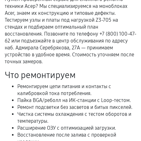
техники Асер? Мы специализируемся на моноблоках
Acer, знаем их конструкцию и типовые дефекты.
Тестируем узлы и платы под нагрузкой Z3-705 на
Документы для подтверждения
стендах и подбираем оптимальный план
гарантии
восстановления. Позвоните по телефону +7 (800) 100-47-
62 или подъезжайте в центр обслуживания по адресу
Гарантийный талон.
наб. Адмирала Серебрякова, 27А — принимаем
устройство в удобное время. Стоимость уточняем после
Акт выполненных работ с датой, перечнем
точных замеров.
услуг и сроком гарантии.
Что ремонтируем
Документы на установленные комплектующие
и кассовый чек.
Ремонтируем цепи питания и контакты с
калибровкой тока потребления.
Пайка BGA/реболл на ИК-станции с Loop-тестом.
Расширенная гарантия
Ремонт подсветки без засветов и битых пикселей.
Чистка системы охлаждения с тестом оборотов и
В некоторых случаях возможно оформление
температуры.
расширенной гарантии. Стоимость, сроки и
Расширение ОЗУ с оптимизацией загрузки.
Восстановление после залива с проверкой
условия продления согласовываются отдельно и