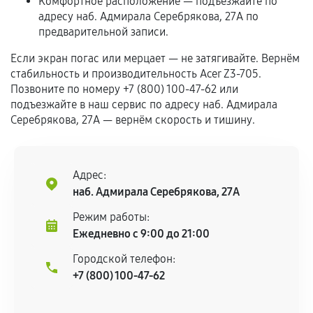
Комфортное расположение — подъезжайте по
адресу наб. Адмирала Серебрякова, 27А по
Если комплектующие куплены
предварительной записи.
самостоятельно
Если экран погас или мерцает — не затягивайте. Вернём
стабильность и производительность Acer Z3-705.
Гарантия на выполненные работы может
Позвоните по номеру +7 (800) 100-47-62 или
сохраняться полностью или частично, если
подъезжайте в наш сервис по адресу наб. Адмирала
соблюдены следующие условия:
Серебрякова, 27А — вернём скорость и тишину.
Предоставленные детали подходят по
техническим параметрам и не имеют внешних
дефектов.
Адрес:
Установка была выполнена нашим сервисным
наб. Адмирала Серебрякова, 27А
центром.
Режим работы:
При этом гарантия на сами комплектующие
Ежедневно с 9:00 до 21:00
остается на стороне производителя или
продавца. За качество сторонних деталей
Городской телефон:
сервисный центр ответственности не несет.
+7 (800) 100-47-62