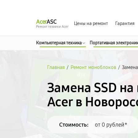
г. Новороссийск
Ежедневно с 9:00 до 21:00
Acer
ASC
Цены на ремонт
Гарантия
Ремонт техники Acer
Компьютерная техника
Портативная электрони
Главная
/
Ремонт моноблоков
/
Замена
Замена SSD на
Acer в Новоро
Стоимость:
от 0 рублей*