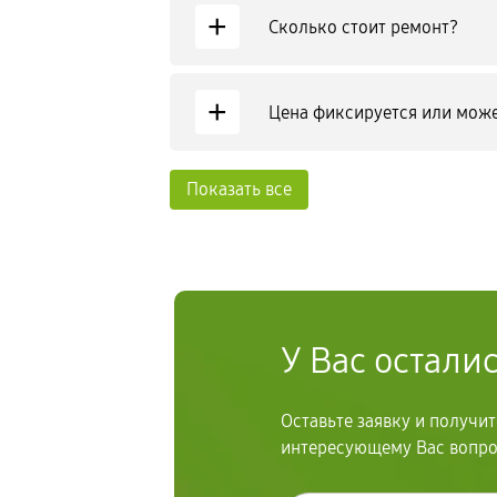
+
Сколько стоит ремонт?
+
Цена фиксируется или може
Показать все
У Вас остали
Оставьте заявку и получи
интересующему Вас вопр