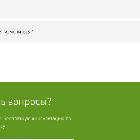
т измениться?
сь вопросы?
те бесплатную консультацию по
осу