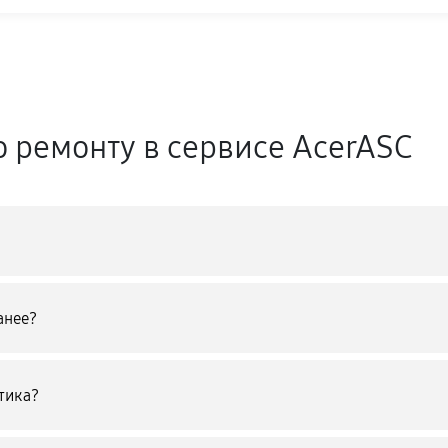
о ремонту в сервисе AcerASC
анее?
тика?