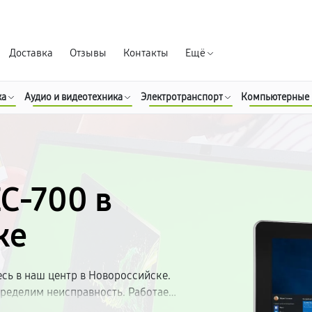
Гарантия д
Доставка
Отзывы
Контакты
Ещё
ка
Аудио и видеотехника
Электротранспорт
Компьютерные
ZC-700 в
ке
ь в наш центр в Новороссийске.
ределим неисправность. Работаем
ляем гарантию на все виды работ.