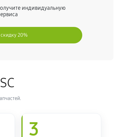
 получите индивидуальную
сервиса
 скидку 20%
ASC
апчастей.
3