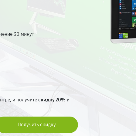
иваем до начала ремонта. Без
чение 30 минут
т
нтре, и получите
скидку 20%
и