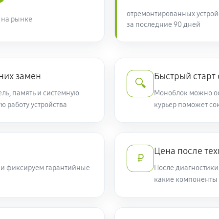
отремонтированных устрой
 на рынке
за последние 90 дней
них замен
Быстрый старт
🔍
ель, память и системную
Моноблок можно оф
ую работу устройства
курьер поможет сок
Цена после те
₽
т и фиксируем гарантийные
После диагностики
какие компоненты 