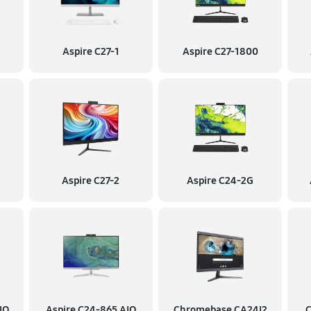
Aspire C27-1
Aspire C27-1800
Aspire C27-2
Aspire C24-2G
IO
Aspire C24‑865 AIO
Chromebase CA24I2
C