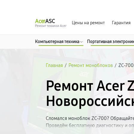
г. Новороссийск
Ежедневно с 9:00 до 21:00
Acer
ASC
Цены на ремонт
Гарантия
Ремонт техники Acer
Компьютерная техника
Портативная электрони
Главная
/
Ремонт моноблоков
/
ZC-700
Ремонт Acer 
Новороссийс
Сломался моноблок ZC-700? Обращайтес
Проведём бесплатную диагностику и оп
с качественными запчастями, предостав