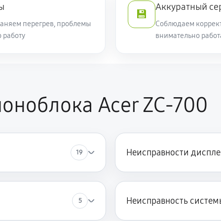
ы
Аккуратный се
💾
раняем перегрев, проблемы
Соблюдаем коррект
 работу
внимательно рабо
оноблока Acer ZC-700
Неисправности диспле
19
Неисправность систем
5