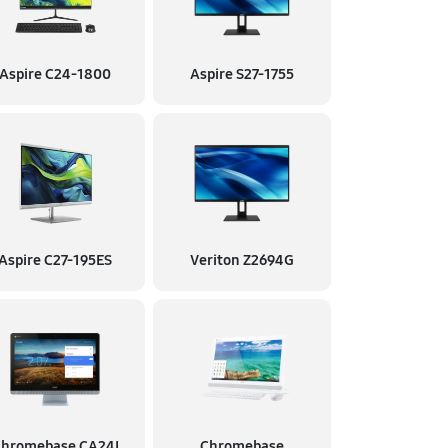
Aspire C24-1800
Aspire S27-1755
Aspire C27-195ES
Veriton Z2694G
hromebase CA24I
Chromebase