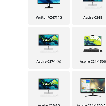
Veriton VZ4714G
Aspire C24B
Aspire C27-1 (A)
Aspire C24-1300
Aspire C27-2G
Aspire C24‑1700 A