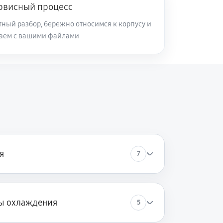
рвисный процесс
ный разбор, бережно относимся к корпусу и
таем с вашими файлами
я
7
ы охлаждения
5