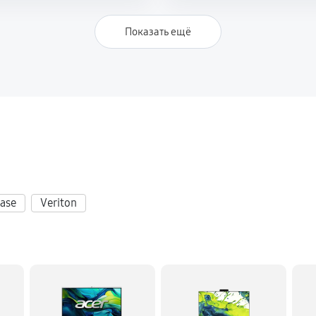
Показать ещё
ase
Veriton