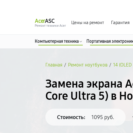
г. Новороссийск
Ежедневно с 9:00 до 21:00
Acer
ASC
Цены на ремонт
Гарантия
Ремонт техники Acer
Компьютерная техника
Портативная электрони
Главная
/
Ремонт ноутбуков
/
14 (OLED 
Замена экрана A
Core Ultra 5) в 
Стоимость:
1095 руб.