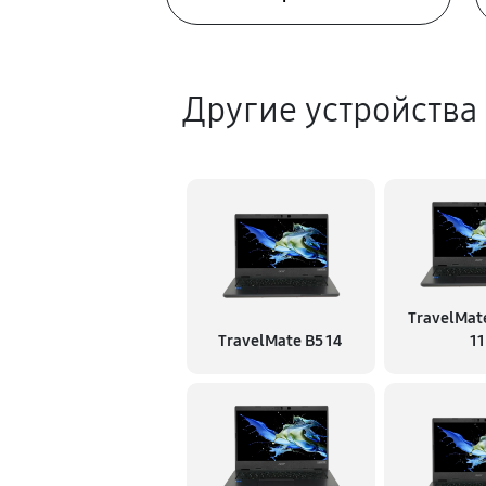
Другие устройства
TravelMate
TravelMate B5 14
11