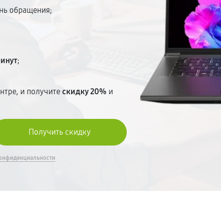
ень обращения;
минут
;
нтре, и получите
скидку 20%
и
онфиденциальности