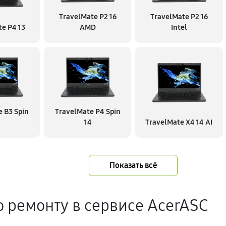
TravelMate P2 16
TravelMate P2 16
e P4 13
AMD
Intel
 B3 Spin
TravelMate P4 Spin
14
TravelMate X4 14 AI
Показать всё
о ремонту в сервисе AcerASC