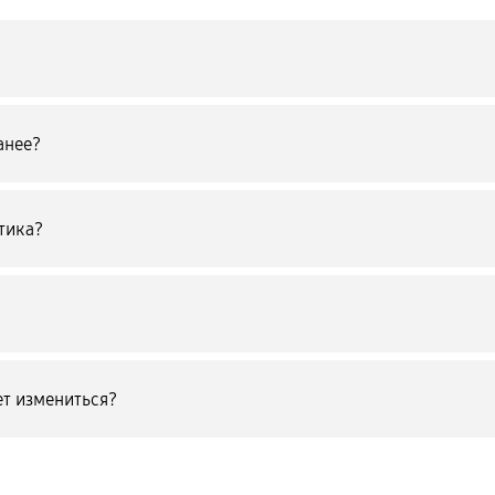
анее?
тика?
т измениться?