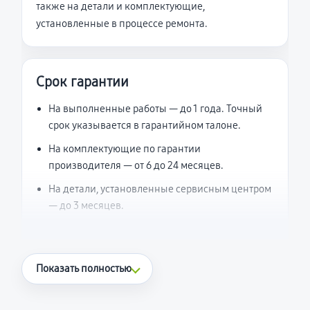
также на детали и комплектующие,
установленные в процессе ремонта.
Срок гарантии
На выполненные работы — до 1 года. Точный
срок указывается в гарантийном талоне.
На комплектующие по гарантии
производителя — от 6 до 24 месяцев.
На детали, установленные сервисным центром
— до 3 месяцев.
Что считается гарантийным случаем
Показать полностью
Повторное возникновение неисправности,
напрямую связанной с выполненным