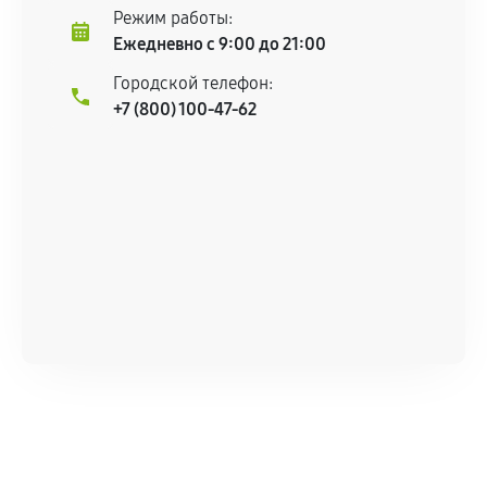
центром.
Режим работы:
При этом гарантия на сами комплектующие
Ежедневно с 9:00 до 21:00
остается на стороне производителя или
Городской телефон:
продавца. За качество сторонних деталей
+7 (800) 100-47-62
сервисный центр ответственности не несет.