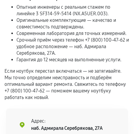
предусмотрено отдельно.
Опытные инженеры с реальным стажем по
линейке 3 SF314-59-5414 (NX.A5UER.003).
Обращение после окончания гарантийного
Оригинальные комплектующие — качество и
срока.
совместимость подтверждены.
Программные сбои, если это не указано в
Современная лаборатория для точных измерений.
отдельных условиях.
Срочный приём через телефон +7 (800) 100-47-62 и
удобное расположение — наб. Адмирала
Серебрякова, 27А.
Гарантия до 12 месяцев на выполненные услуги.
Если комплектующие куплены
самостоятельно
Если ноутбук перестал включаться — не затягивайте.
Мы точно определим неисправность и подберём
Гарантия на выполненные работы может
оптимальный вариант ремонта. Свяжитесь по телефону
сохраняться полностью или частично, если
+7 (800) 100-47-62 — поможем вашему ноутбуку
работать как новый.
соблюдены следующие условия:
Предоставленные детали подходят по
техническим параметрам и не имеют внешних
дефектов.
Адрес:
наб. Адмирала Серебрякова, 27А
Установка была выполнена нашим сервисным