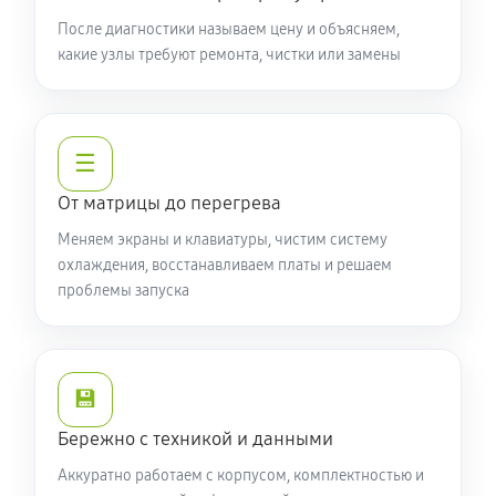
Замена видеочипа ноутбука Acer 3 SF314-59-5414
После диагностики называем цену и объясняем,
какие узлы требуют ремонта, чистки или замены
(NX.A5UER.003)
2130 руб
100 минут
Настройка BIOS ноутбука Acer 3 SF314-59-5414
☰
(NX.A5UER.003)
От матрицы до перегрева
550 руб
60 минут
Меняем экраны и клавиатуры, чистим систему
Ремонт подсветки ноутбука Acer 3 SF314-59-5414
охлаждения, восстанавливаем платы и решаем
проблемы запуска
(NX.A5UER.003)
1020 руб
90 минут
Настройка ОС ноутбука Acer 3 SF314-59-5414
💾
(NX.A5UER.003)
Бережно с техникой и данными
790 руб
60 минут
Аккуратно работаем с корпусом, комплектностью и