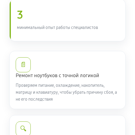
900 руб
90 минут
3
Замена южного моста ноутбука Acer 3 SF314-59-
5414 (NX.A5UER.003)
минимальный опыт работы специалистов
1660 руб
80 минут
Настройка Wi-Fi ноутбука Acer 3 SF314-59-5414
(NX.A5UER.003)
📄
940 руб
70 минут
Ремонт ноутбуков с точной логикой
Ремонт петель крышки
Проверяем питание, охлаждение, накопитель,
1010 руб
50 минут
матрицу и клавиатуру, чтобы убрать причину сбоя, а
не его последствия
Замена вебкамеры ноутбука Acer 3 SF314-59-5414
(NX.A5UER.003)
1190 руб
50 минут
🔍