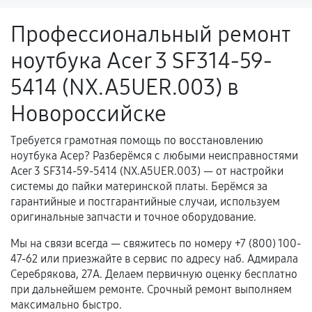
ремонтом.
Профессиональный ремонт
Поломка установленной детали при
ноутбука Acer 3 SF314-59-
нормальной эксплуатации в течение
гарантийного срока.
5414 (NX.A5UER.003) в
Несоответствие комплектующей заявленным
Новороссийске
техническим характеристикам.
Требуется грамотная помощь по восстановлению
ноутбука Асер? Разберёмся с любыми неисправностями
Документы для подтверждения
Acer 3 SF314-59-5414 (NX.A5UER.003) — от настройки
гарантии
системы до пайки материнской платы. Берёмся за
гарантийные и постгарантийные случаи, используем
Гарантийный талон.
оригинальные запчасти и точное оборудование.
Акт выполненных работ с датой, перечнем
Мы на связи всегда — свяжитесь по номеру +7 (800) 100-
услуг и сроком гарантии.
47-62 или приезжайте в сервис по адресу наб. Адмирала
Серебрякова, 27А. Делаем первичную оценку бесплатно
Документы на установленные комплектующие
при дальнейшем ремонте. Срочный ремонт выполняем
и кассовый чек.
максимально быстро.