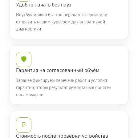
Установка драйверов ноутбука Acer 3 SF314-59-
Удобно начать без пауз
5414 (NX.A5UER.003)
Ноутбук можно быстро передать в сервис или
620 руб
120 минут
отправить нашим курьером для оперативной
диагностики
Замена жесткого диска
560 руб
50 минут
🛡️
Ремонт цепей питания
Гарантия на согласованный объём
2130 руб
60 минут
Заранее фиксируем перечень работ и условия
Замена видеокарты ноутбука Acer 3 SF314-59-5414
гарантии, чтобы результат ремонта был понятен
после выдачи
(NX.A5UER.003)
1610 руб
50 минут
Ремонт разъема питания
₽
720 руб
60 минут
Стоимость после проверки устройства