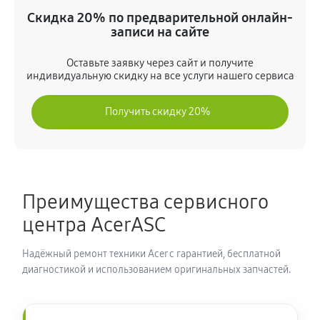
(NX.A5UER.003)
Скидка 20% по предварительной онлайн-
930 руб
80 минут
записи на сайте
Оставьте заявку через сайт и получите
Замена шлейфа матрицы
индивидуальную скидку на все услуги нашего сервиса
810 руб
80 минут
Получить скидку 20%
Замена термопасты ноутбука Acer 3 SF314-59-5414
(NX.A5UER.003)
930 руб
30 минут
Преимущества сервисного
Замена системы охлаждения
центра AcerASC
1400 руб
70 минут
Надёжный ремонт техники Acer с гарантией, бесплатной
Замена процессора ноутбука Acer 3 SF314-59-5414
диагностикой и использованием оригинальных запчастей.
(NX.A5UER.003)
1310 руб
120 минут