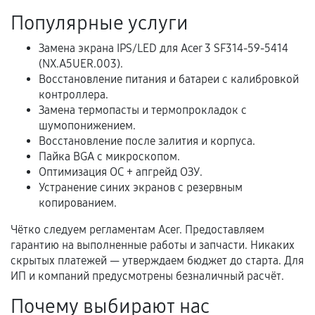
Популярные услуги
Расширенная гарантия
Замена экрана IPS/LED для Acer 3 SF314-59-5414
(NX.A5UER.003).
В некоторых случаях возможно оформление
Восстановление питания и батареи с калибровкой
расширенной гарантии. Стоимость, сроки и
контроллера.
условия продления согласовываются отдельно и
Замена термопасты и термопрокладок с
фиксируются в документах.
шумопонижением.
Восстановление после залития и корпуса.
Пайка BGA с микроскопом.
Оптимизация ОС + апгрейд ОЗУ.
Когда гарантия не действует
Устранение синих экранов с резервным
копированием.
Нарушение правил эксплуатации,
механические повреждения, попадание влаги,
Чётко следуем регламентам Acer. Предоставляем
перегрев, коррозия.
гарантию на выполненные работы и запчасти. Никаких
скрытых платежей — утверждаем бюджет до старта. Для
Самостоятельный ремонт или вмешательство
ИП и компаний предусмотрены безналичный расчёт.
третьих лиц.
Почему выбирают нас
Естественный износ деталей, если иное не