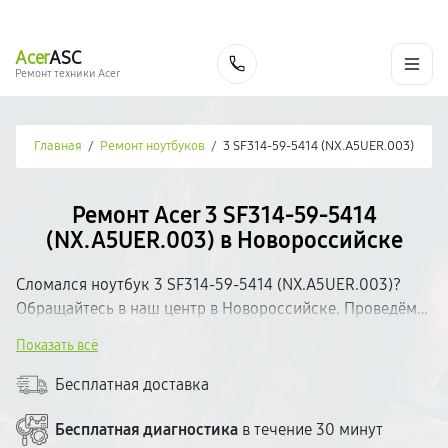
г. Новороссийск
Ежедневно с 9:00 до 21:00
+7 (800) 100-47-62
Acer
ASC
Заказать
Ремонт техники Acer
Главная
/
Ремонт ноутбуков
/
3 SF314-59-5414 (NX.A5UER.003)
Ремонт Acer 3 SF314-59-5414
(NX.A5UER.003) в Новороссийске
Сломался ноутбук 3 SF314-59-5414 (NX.A5UER.003)?
Обращайтесь в наш центр в Новороссийске. Проведём
бесплатную диагностику и определим неисправность.
Показать всё
Работаем с качественными запчастями, предоставляем
гарантию на все виды работ. Ремонт — от 30 минут.
Бесплатная доставка
Прозрачное ценообразование — стоимость озвучиваем
до начала ремонта.
Бесплатная диагностика
в течение 30 минут