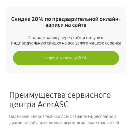
Замена экрана ноутбука Acer 5 AN517-52-53FZ
(NH.Q80ER.00F AN517-52-53FZ)
Скидка 20% по предварительной онлайн-
930 руб
80 минут
записи на сайте
Оставьте заявку через сайт и получите
Замена шлейфа матрицы
индивидуальную скидку на все услуги нашего сервиса
810 руб
80 минут
Получить скидку 20%
Замена термопасты ноутбука Acer 5 AN517-52-53FZ
(NH.Q80ER.00F AN517-52-53FZ)
930 руб
30 минут
Преимущества сервисного
Замена системы охлаждения
центра AcerASC
1400 руб
70 минут
Надёжный ремонт техники Acer с гарантией, бесплатной
Замена процессора ноутбука Acer 5 AN517-52-53FZ
диагностикой и использованием оригинальных запчастей.
(NH.Q80ER.00F AN517-52-53FZ)