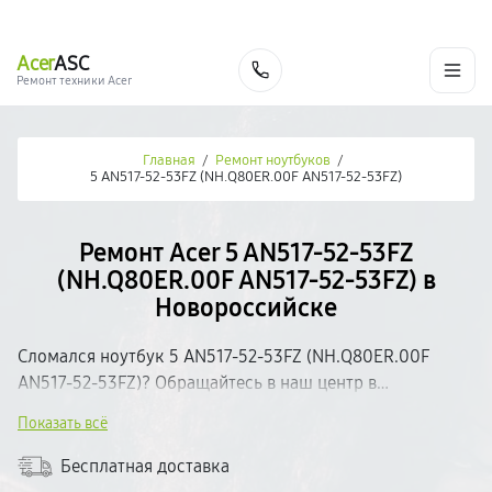
г. Новороссийск
Ежедневно с 9:00 до 21:00
+7 (800) 100-47-62
Acer
ASC
Заказать
Ремонт техники Acer
Главная
/
Ремонт ноутбуков
/
5 AN517-52-53FZ (NH.Q80ER.00F AN517-52-53FZ)
Ремонт Acer 5 AN517-52-53FZ
(NH.Q80ER.00F AN517-52-53FZ) в
Новороссийске
Сломался ноутбук 5 AN517-52-53FZ (NH.Q80ER.00F
AN517-52-53FZ)? Обращайтесь в наш центр в
Новороссийске. Проведём бесплатную диагностику и
Показать всё
определим неисправность. Работаем с качественными
запчастями, предоставляем гарантию на все виды работ.
Бесплатная доставка
Ремонт — от 30 минут. Прозрачное ценообразование —