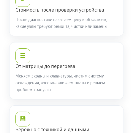
720 руб
60 минут
Стоимость после проверки устройства
Замена видеочипа ноутбука Acer 5 AN517-52-53FZ
После диагностики называем цену и объясняем,
какие узлы требуют ремонта, чистки или замены
(NH.Q80ER.00F AN517-52-53FZ)
2130 руб
100 минут
Настройка BIOS ноутбука Acer 5 AN517-52-53FZ
☰
(NH.Q80ER.00F AN517-52-53FZ)
От матрицы до перегрева
550 руб
60 минут
Меняем экраны и клавиатуры, чистим систему
Ремонт подсветки ноутбука Acer 5 AN517-52-53FZ
охлаждения, восстанавливаем платы и решаем
проблемы запуска
(NH.Q80ER.00F AN517-52-53FZ)
1020 руб
90 минут
Настройка ОС ноутбука Acer 5 AN517-52-53FZ
💾
(NH.Q80ER.00F AN517-52-53FZ)
Бережно с техникой и данными
790 руб
60 минут