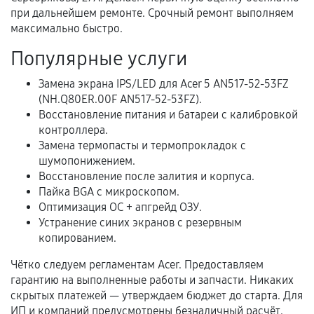
и кассовый чек.
при дальнейшем ремонте. Срочный ремонт выполняем
максимально быстро.
Популярные услуги
Расширенная гарантия
Замена экрана IPS/LED для Acer 5 AN517-52-53FZ
В некоторых случаях возможно оформление
(NH.Q80ER.00F AN517-52-53FZ).
расширенной гарантии. Стоимость, сроки и
Восстановление питания и батареи с калибровкой
условия продления согласовываются отдельно и
контроллера.
фиксируются в документах.
Замена термопасты и термопрокладок с
шумопонижением.
Восстановление после залития и корпуса.
Пайка BGA с микроскопом.
Когда гарантия не действует
Оптимизация ОС + апгрейд ОЗУ.
Устранение синих экранов с резервным
Нарушение правил эксплуатации,
копированием.
механические повреждения, попадание влаги,
перегрев, коррозия.
Чётко следуем регламентам Acer. Предоставляем
гарантию на выполненные работы и запчасти. Никаких
Самостоятельный ремонт или вмешательство
скрытых платежей — утверждаем бюджет до старта. Для
третьих лиц.
ИП и компаний предусмотрены безналичный расчёт.