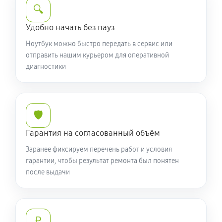
1190 руб
50 минут
🔍
Установка драйверов ноутбука Acer 5 AN517-52-
Удобно начать без пауз
53FZ (NH.Q80ER.00F AN517-52-53FZ)
Ноутбук можно быстро передать в сервис или
620 руб
120 минут
отправить нашим курьером для оперативной
диагностики
Замена жесткого диска
560 руб
50 минут
🛡️
Ремонт цепей питания
Гарантия на согласованный объём
2130 руб
60 минут
Заранее фиксируем перечень работ и условия
Замена видеокарты ноутбука Acer 5 AN517-52-53FZ
гарантии, чтобы результат ремонта был понятен
после выдачи
(NH.Q80ER.00F AN517-52-53FZ)
1610 руб
50 минут
Ремонт разъема питания
₽