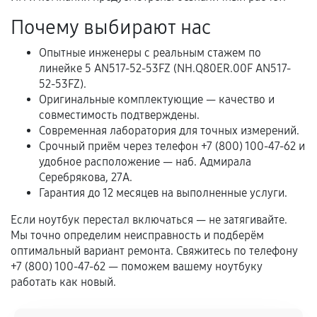
Естественный износ деталей, если иное не
Почему выбирают нас
предусмотрено отдельно.
Опытные инженеры с реальным стажем по
Обращение после окончания гарантийного
линейке 5 AN517-52-53FZ (NH.Q80ER.00F AN517-
срока.
52-53FZ).
Программные сбои, если это не указано в
Оригинальные комплектующие — качество и
отдельных условиях.
совместимость подтверждены.
Современная лаборатория для точных измерений.
Срочный приём через телефон +7 (800) 100-47-62 и
удобное расположение — наб. Адмирала
Если комплектующие куплены
Серебрякова, 27А.
самостоятельно
Гарантия до 12 месяцев на выполненные услуги.
Гарантия на выполненные работы может
Если ноутбук перестал включаться — не затягивайте.
сохраняться полностью или частично, если
Мы точно определим неисправность и подберём
оптимальный вариант ремонта. Свяжитесь по телефону
соблюдены следующие условия:
+7 (800) 100-47-62 — поможем вашему ноутбуку
Предоставленные детали подходят по
работать как новый.
техническим параметрам и не имеют внешних
дефектов.