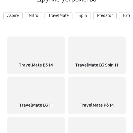
Aspire
Nitro
TravelMate
Spin
Predator
Exte
TravelMate B5 14
TravelMate B3 Spin 11
TravelMate B3 11
TravelMate P6 14