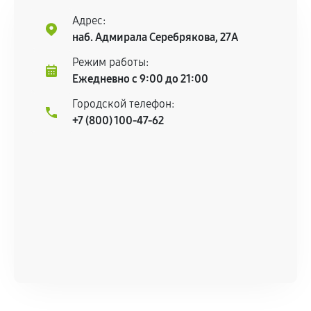
Установка была выполнена нашим сервисным
Адрес:
центром.
наб. Адмирала Серебрякова, 27А
При этом гарантия на сами комплектующие
остается на стороне производителя или
Режим работы:
продавца. За качество сторонних деталей
Ежедневно с 9:00 до 21:00
сервисный центр ответственности не несет.
Городской телефон:
+7 (800) 100-47-62