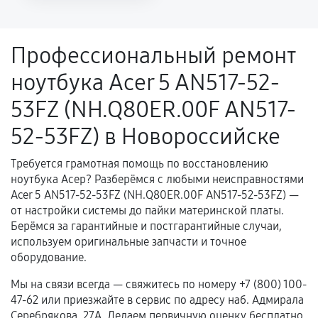
Повторное возникновение неисправности,
напрямую связанной с выполненным
ремонтом.
Профессиональный ремонт
Поломка установленной детали при
ноутбука Acer 5 AN517-52-
нормальной эксплуатации в течение
гарантийного срока.
53FZ (NH.Q80ER.00F AN517-
Несоответствие комплектующей заявленным
52-53FZ) в Новороссийске
техническим характеристикам.
Требуется грамотная помощь по восстановлению
ноутбука Асер? Разберёмся с любыми неисправностями
Документы для подтверждения
Acer 5 AN517-52-53FZ (NH.Q80ER.00F AN517-52-53FZ) —
гарантии
от настройки системы до пайки материнской платы.
Берёмся за гарантийные и постгарантийные случаи,
Гарантийный талон.
используем оригинальные запчасти и точное
оборудование.
Акт выполненных работ с датой, перечнем
услуг и сроком гарантии.
Мы на связи всегда — свяжитесь по номеру +7 (800) 100-
47-62 или приезжайте в сервис по адресу наб. Адмирала
Документы на установленные комплектующие
Серебрякова, 27А. Делаем первичную оценку бесплатно