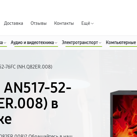
Гарантия д
Доставка
Отзывы
Контакты
Ещё
ка
Аудио и видеотехника
Электротранспорт
Компьютерные
52-76FC (NH.Q82ER.008)
5 AN517-52-
ER.008) в
ке
.Q82ER.008)? Обращайтесь в наш