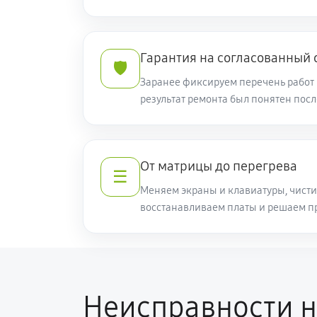
(NH.Q82ER.008)
Замена жесткого диска
Гарантия на согласованный
🛡️
Заранее фиксируем перечень работ 
Ремонт цепей питания
результат ремонта был понятен пос
Замена видеокарты ноутбука Acer 
От матрицы до перегрева
☰
Ремонт разъема питания
Меняем экраны и клавиатуры, чисти
восстанавливаем платы и решаем п
Замена видеочипа ноутбука Acer 5
Настройка BIOS ноутбука Acer 5 A
Неисправности н