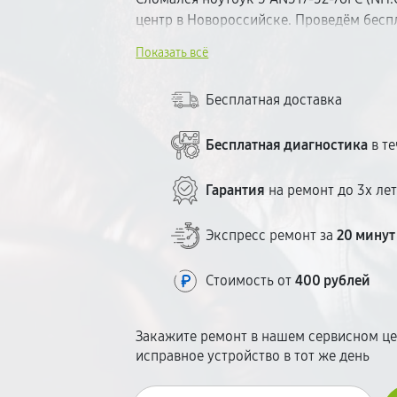
центр в Новороссийске. Проведём бесп
неисправность. Работаем с качественн
Показать всё
гарантию на все виды работ. Ремонт — 
ценообразование — стоимость озвучива
Бесплатная доставка
Бесплатная диагностика
в те
Гарантия
на ремонт до 3х ле
Экспресс ремонт за
20 минут
Стоимость от
400 рублей
Закажите ремонт в нашем сервисном це
исправное устройство в тот же день