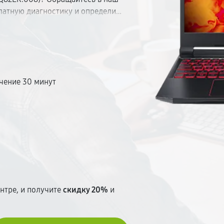
латную диагностику и определим
ыми запчастями, предоставляем
от 30 минут. Прозрачное
ем до начала ремонта.
чение 30 минут
т
нтре, и получите
скидку 20%
и