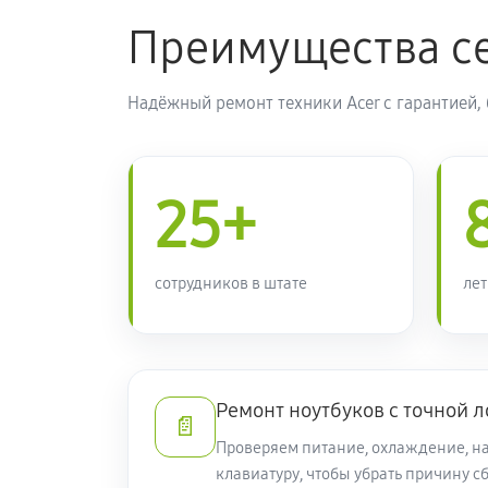
Преимущества се
Замена тачпада ноутбука Acer 5 A
Надёжный ремонт техники Acer с гарантией,
Чистка от пыли ноутбука Acer 5 A
Замена южного моста ноутбука Ace
25+
(NH.Q82ER.008)
Настройка Wi-Fi ноутбука Acer 5 
сотрудников в штате
лет
Ремонт петель крышки
Ремонт ноутбуков с точной 
Замена вебкамеры ноутбука Acer 
📄
Проверяем питание, охлаждение, на
Установка драйверов ноутбука Ace
клавиатуру, чтобы убрать причину сб