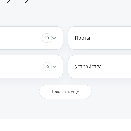
1020 руб
 AN517-52-76FC (NH.Q82ER.008)
790 руб
17-52-76FC (NH.Q82ER.008)
Порты
10
420 руб
7-52-76FC (NH.Q82ER.008)
Устройства
6
Показать ещё