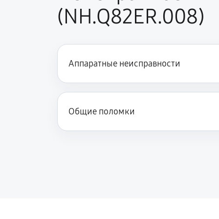
Ремонт подсветки ноутбука Acer 5
(NH.Q82ER.008)
Настройка ОС ноутбука Acer 5 AN5
Аппаратные неисправности
Замена HDMI ноутбука Acer 5 AN51
Общие поломки