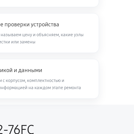
50 минут
Заказать
е проверки устройства
 называем цену и объясняем, какие узлы
60 минут
Заказать
чистки или замены
50 минут
Заказать
никой и данными
60 минут
Заказать
м с корпусом, комплектностью и
информацией на каждом этапе ремонта
100 минут
Заказать
60 минут
Заказать
2-76FC