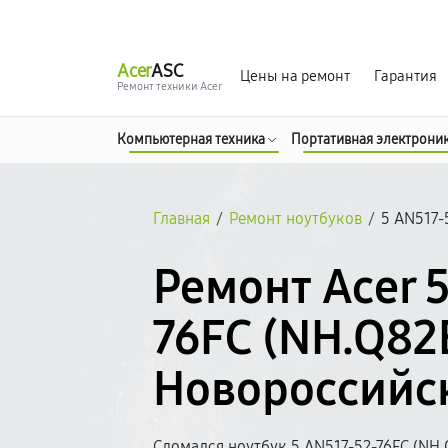
г. Новороссийск
Ежедневно с 9:00 до 21:00
Acer
ASC
Цены на ремонт
Гарантия
Ремонт техники Acer
Компьютерная техника
Портативная электрони
Главная
/
Ремонт ноутбуков
/
5 AN517-
Ремонт Acer 
76FC (NH.Q82
Новороссийс
Сломался ноутбук 5 AN517-52-76FC (NH