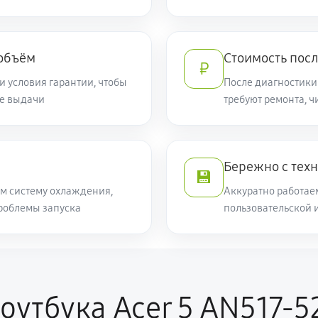
560 руб
 объём
Стоимость посл
₽
и условия гарантии, чтобы
После диагностики
2130 руб
ле выдачи
требуют ремонта, 
1610 руб
5 AN517-52-76FC (NH.Q82ER.008)
Бережно с тех
💾
720 руб
м систему охлаждения,
Аккуратно работае
роблемы запуска
пользовательской 
2130 руб
 AN517-52-76FC (NH.Q82ER.008)
550 руб
N517-52-76FC (NH.Q82ER.008)
оутбука Acer 5 AN517-5