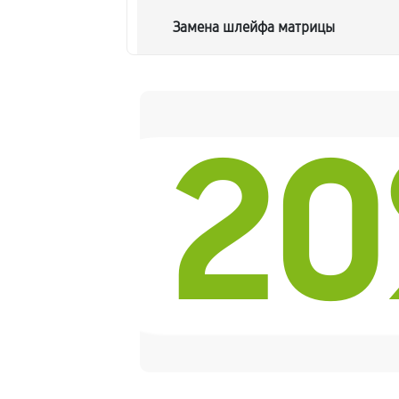
Замена шлейфа матрицы
Замена термопасты ноутбука Acer 
2
Замена системы охлаждения
Замена процессора ноутбука Acer 
Замена оперативной памяти
Замена микрофона ноутбука Acer 
Замена звуковой карты