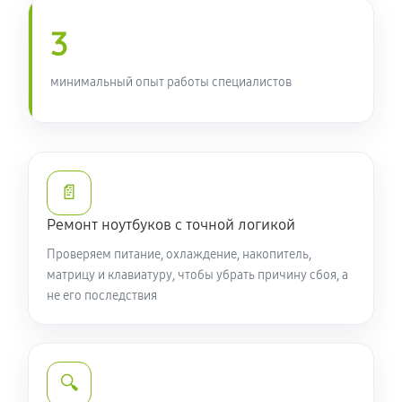
900 руб
90 минут
3
Замена южного моста ноутбука Acer 7 AN715-52-
51VE (NH.Q8FER.004)
минимальный опыт работы специалистов
1660 руб
80 минут
Настройка Wi-Fi ноутбука Acer 7 AN715-52-51VE
(NH.Q8FER.004)
📄
940 руб
70 минут
Ремонт ноутбуков с точной логикой
Ремонт петель крышки
Проверяем питание, охлаждение, накопитель,
1010 руб
50 минут
матрицу и клавиатуру, чтобы убрать причину сбоя, а
не его последствия
Замена вебкамеры ноутбука Acer 7 AN715-52-51VE
(NH.Q8FER.004)
1190 руб
50 минут
🔍