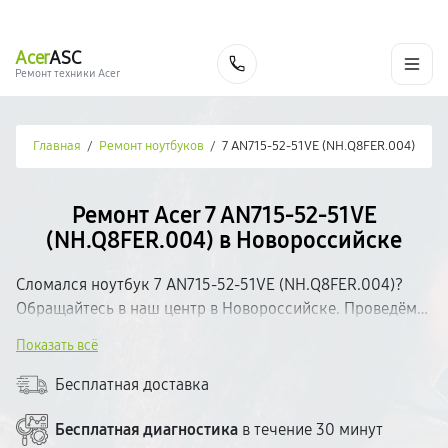
г. Новороссийск
Ежедневно с 9:00 до 21:00
+7 (800) 100-47-62
Acer
ASC
Заказать
Ремонт техники Acer
Главная
/
Ремонт ноутбуков
/
7 AN715-52-51VE (NH.Q8FER.004)
Ремонт Acer 7 AN715-52-51VE
(NH.Q8FER.004) в Новороссийске
Сломался ноутбук 7 AN715-52-51VE (NH.Q8FER.004)?
Обращайтесь в наш центр в Новороссийске. Проведём
бесплатную диагностику и определим неисправность.
Показать всё
Работаем с качественными запчастями, предоставляем
гарантию на все виды работ. Ремонт — от 30 минут.
Бесплатная доставка
Прозрачное ценообразование — стоимость озвучиваем
до начала ремонта.
Бесплатная диагностика
в течение 30 минут