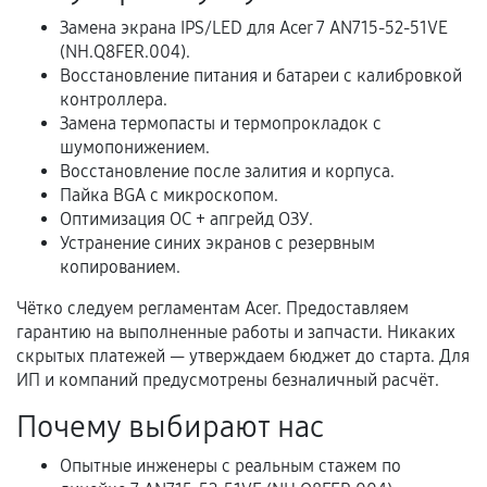
Расширенная гарантия
Замена экрана IPS/LED для Acer 7 AN715-52-51VE
(NH.Q8FER.004).
В некоторых случаях возможно оформление
Восстановление питания и батареи с калибровкой
расширенной гарантии. Стоимость, сроки и
контроллера.
условия продления согласовываются отдельно и
Замена термопасты и термопрокладок с
фиксируются в документах.
шумопонижением.
Восстановление после залития и корпуса.
Пайка BGA с микроскопом.
Оптимизация ОС + апгрейд ОЗУ.
Когда гарантия не действует
Устранение синих экранов с резервным
копированием.
Нарушение правил эксплуатации,
механические повреждения, попадание влаги,
Чётко следуем регламентам Acer. Предоставляем
перегрев, коррозия.
гарантию на выполненные работы и запчасти. Никаких
скрытых платежей — утверждаем бюджет до старта. Для
Самостоятельный ремонт или вмешательство
ИП и компаний предусмотрены безналичный расчёт.
третьих лиц.
Почему выбирают нас
Естественный износ деталей, если иное не
предусмотрено отдельно.
Опытные инженеры с реальным стажем по