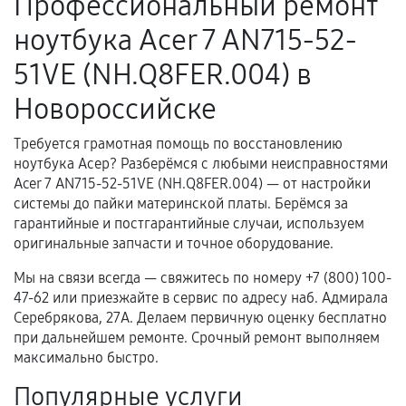
Профессиональный ремонт
Поломка установленной детали при
ноутбука Acer 7 AN715-52-
нормальной эксплуатации в течение
гарантийного срока.
51VE (NH.Q8FER.004) в
Несоответствие комплектующей заявленным
Новороссийске
техническим характеристикам.
Требуется грамотная помощь по восстановлению
ноутбука Асер? Разберёмся с любыми неисправностями
Документы для подтверждения
Acer 7 AN715-52-51VE (NH.Q8FER.004) — от настройки
гарантии
системы до пайки материнской платы. Берёмся за
гарантийные и постгарантийные случаи, используем
Гарантийный талон.
оригинальные запчасти и точное оборудование.
Акт выполненных работ с датой, перечнем
Мы на связи всегда — свяжитесь по номеру +7 (800) 100-
услуг и сроком гарантии.
47-62 или приезжайте в сервис по адресу наб. Адмирала
Серебрякова, 27А. Делаем первичную оценку бесплатно
Документы на установленные комплектующие
при дальнейшем ремонте. Срочный ремонт выполняем
и кассовый чек.
максимально быстро.
Популярные услуги