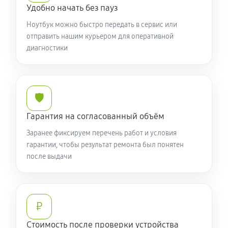
Установка драйверов ноутбука Acer 7 AN715-52-
Удобно начать без пауз
51VE (NH.Q8FER.004)
Ноутбук можно быстро передать в сервис или
620 руб
120 минут
отправить нашим курьером для оперативной
диагностики
Замена жесткого диска
560 руб
50 минут
🛡️
Ремонт цепей питания
Гарантия на согласованный объём
2130 руб
60 минут
Заранее фиксируем перечень работ и условия
Замена видеокарты ноутбука Acer 7 AN715-52-51VE
гарантии, чтобы результат ремонта был понятен
после выдачи
(NH.Q8FER.004)
1610 руб
50 минут
Ремонт разъема питания
₽
720 руб
60 минут
Стоимость после проверки устройства