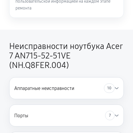
пользовательской информацией на каждом этапе
Замена HDMI ноутбука Acer 7 AN715-52-51VE
ремонта
(NH.Q8FER.004)
420 руб
60 минут
Неисправности ноутбука Acer
7 AN715-52-51VE
(NH.Q8FER.004)
Аппаратные неисправности
10
Порты
7