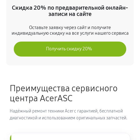
(NH.Q8FER.004)
Скидка 20% по предварительной онлайн-
930 руб
80 минут
записи на сайте
Оставьте заявку через сайт и получите
Замена шлейфа матрицы
индивидуальную скидку на все услуги нашего сервиса
810 руб
80 минут
Получить скидку 20%
Замена термопасты ноутбука Acer 7 AN715-52-51VE
(NH.Q8FER.004)
930 руб
30 минут
Преимущества сервисного
Замена системы охлаждения
центра AcerASC
1400 руб
70 минут
Надёжный ремонт техники Acer с гарантией, бесплатной
Замена процессора ноутбука Acer 7 AN715-52-51VE
диагностикой и использованием оригинальных запчастей.
(NH.Q8FER.004)
1310 руб
120 минут