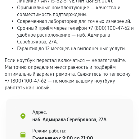
линейке 7 AN715-52-51VE (NH.Q8FER.004).
Обращение после окончания гарантийного
Оригинальные комплектующие — качество и
срока.
совместимость подтверждены.
Программные сбои, если это не указано в
Современная лаборатория для точных измерений.
отдельных условиях.
Срочный приём через телефон +7 (800) 100-47-62 и
удобное расположение — наб. Адмирала
Серебрякова, 27А.
Гарантия до 12 месяцев на выполненные услуги.
Если комплектующие куплены
самостоятельно
Если ноутбук перестал включаться — не затягивайте.
Мы точно определим неисправность и подберём
Гарантия на выполненные работы может
оптимальный вариант ремонта. Свяжитесь по телефону
сохраняться полностью или частично, если
+7 (800) 100-47-62 — поможем вашему ноутбуку
работать как новый.
соблюдены следующие условия:
Предоставленные детали подходят по
техническим параметрам и не имеют внешних
дефектов.
Адрес:
наб. Адмирала Серебрякова, 27А
Установка была выполнена нашим сервисным
центром.
Режим работы:
При этом гарантия на сами комплектующие
Ежедневно с 9:00 до 21:00