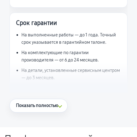
Срок гарантии
На выполненные работы — до 1 года. Точный
срок указывается в гарантийном талоне.
На комплектующие по гарантии
производителя — от 6 до 24 месяцев.
На детали, установленные сервисным центром
— до 3 месяцев.
Что считается гарантийным случаем
Показать полностью
Повторное возникновение неисправности,
напрямую связанной с выполненным
ремонтом.