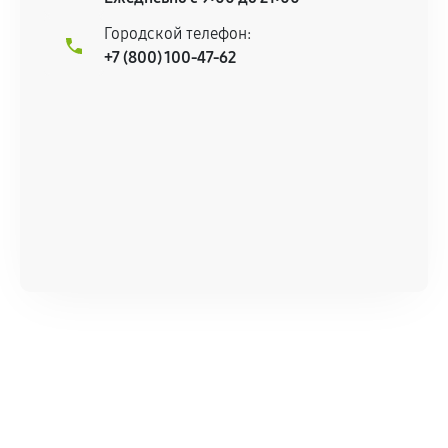
остается на стороне производителя или
Городской телефон:
продавца. За качество сторонних деталей
+7 (800) 100-47-62
сервисный центр ответственности не несет.