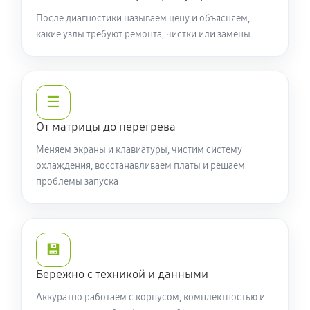
Замена видеочипа ноутбука Acer 7 AN715-52-51VE
После диагностики называем цену и объясняем,
какие узлы требуют ремонта, чистки или замены
(NH.Q8FER.004)
2130 руб
100 минут
Настройка BIOS ноутбука Acer 7 AN715-52-51VE
☰
(NH.Q8FER.004)
От матрицы до перегрева
550 руб
60 минут
Меняем экраны и клавиатуры, чистим систему
Ремонт подсветки ноутбука Acer 7 AN715-52-51VE
охлаждения, восстанавливаем платы и решаем
проблемы запуска
(NH.Q8FER.004)
1020 руб
90 минут
Настройка ОС ноутбука Acer 7 AN715-52-51VE
💾
(NH.Q8FER.004)
Бережно с техникой и данными
790 руб
60 минут
Аккуратно работаем с корпусом, комплектностью и