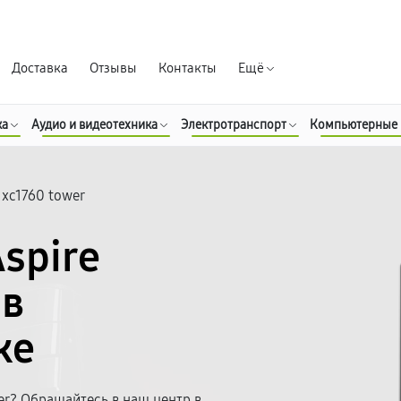
Гарантия д
Доставка
Отзывы
Контакты
Ещё
ка
Аудио и видеотехника
Электротранспорт
Компьютерные
e xc1760 tower
spire
 в
ке
er? Обращайтесь в наш центр в