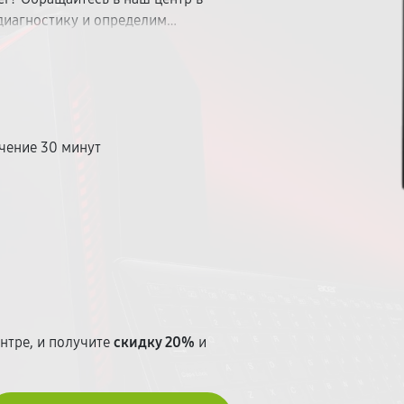
диагностику и определим
ыми запчастями, предоставляем
от 30 минут. Стоимость
ытых доплат.
чение 30 минут
т
нтре, и получите
скидку 20%
и