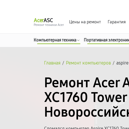
г. Новороссийск
Ежедневно с 9:00 до 21:00
Acer
ASC
Цены на ремонт
Гарантия
Ремонт техники Acer
Компьютерная техника
Портативная электрони
Главная
/
Ремонт компьютеров
/
aspir
Ремонт Acer A
XC1760 Tower
Новороссийс
Сломался компьютер Aspire XC1760 Tow