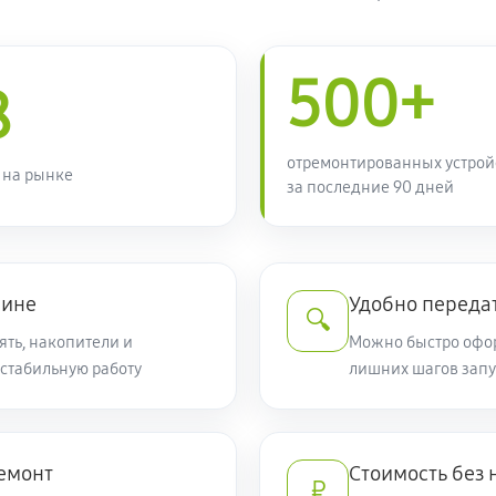
500+
8
отремонтированных устрой
 на рынке
за последние 90 дней
чине
Удобно переда
🔍
ять, накопители и
Можно быстро оформ
 стабильную работу
лишних шагов запу
емонт
Стоимость без
₽