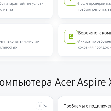
от и гарантийные условия,
После проверки на
клиента
требуют ремонта, 
Бережно к ко
💾
ем накопители, чистим
Аккуратно работае
ильностью
сохраняя порядок 
омпьютера Acer Aspire 
Проблемы с подключен
11