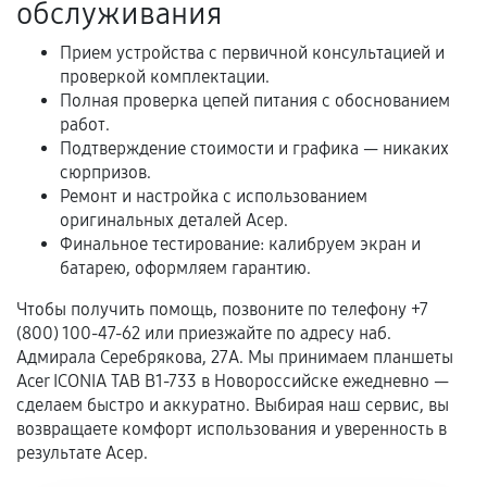
обслуживания
предусмотрено отдельно.
Обращение после окончания гарантийного
Прием устройства с первичной консультацией и
проверкой комплектации.
срока.
Полная проверка цепей питания с обоснованием
Программные сбои, если это не указано в
работ.
отдельных условиях.
Подтверждение стоимости и графика — никаких
сюрпризов.
Ремонт и настройка с использованием
оригинальных деталей Асер.
Если комплектующие куплены
Финальное тестирование: калибруем экран и
самостоятельно
батарею, оформляем гарантию.
Гарантия на выполненные работы может
Чтобы получить помощь, позвоните по телефону +7
сохраняться полностью или частично, если
(800) 100-47-62 или приезжайте по адресу наб.
соблюдены следующие условия:
Адмирала Серебрякова, 27А. Мы принимаем планшеты
Acer ICONIA TAB B1-733 в Новороссийске ежедневно —
Предоставленные детали подходят по
сделаем быстро и аккуратно. Выбирая наш сервис, вы
техническим параметрам и не имеют внешних
возвращаете комфорт использования и уверенность в
дефектов.
результате Асер.
Установка была выполнена нашим сервисным