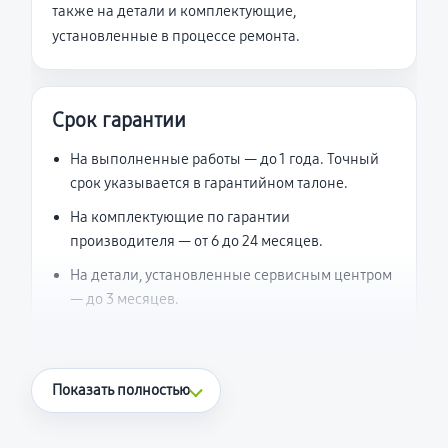
также на детали и комплектующие,
установленные в процессе ремонта.
Срок гарантии
На выполненные работы — до 1 года. Точный
срок указывается в гарантийном талоне.
На комплектующие по гарантии
производителя — от 6 до 24 месяцев.
На детали, установленные сервисным центром
— до 3 месяцев.
Что считается гарантийным случаем
Показать полностью
Повторное возникновение неисправности,
напрямую связанной с выполненным