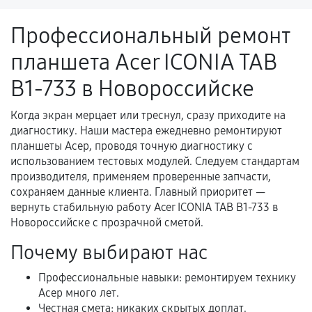
ремонтом.
Профессиональный ремонт
Поломка установленной детали при
планшета Acer ICONIA TAB
нормальной эксплуатации в течение
гарантийного срока.
B1-733 в Новороссийске
Несоответствие комплектующей заявленным
техническим характеристикам.
Когда экран мерцает или треснул, сразу приходите на
диагностику. Наши мастера ежедневно ремонтируют
планшеты Асер, проводя точную диагностику с
использованием тестовых модулей. Следуем стандартам
Документы для подтверждения
производителя, применяем проверенные запчасти,
гарантии
сохраняем данные клиента. Главный приоритет —
вернуть стабильную работу Acer ICONIA TAB B1-733 в
Гарантийный талон.
Новороссийске с прозрачной сметой.
Акт выполненных работ с датой, перечнем
Почему выбирают нас
услуг и сроком гарантии.
Профессиональные навыки: ремонтируем технику
Документы на установленные комплектующие
Асер много лет.
и кассовый чек.
Честная смета: никаких скрытых доплат.