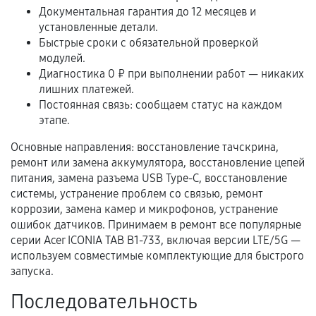
Документальная гарантия до 12 месяцев и
установленные детали.
Расширенная гарантия
Быстрые сроки с обязательной проверкой
модулей.
В некоторых случаях возможно оформление
Диагностика 0 ₽ при выполнении работ — никаких
расширенной гарантии. Стоимость, сроки и
лишних платежей.
Постоянная связь: сообщаем статус на каждом
условия продления согласовываются отдельно и
этапе.
фиксируются в документах.
Основные направления: восстановление тачскрина,
ремонт или замена аккумулятора, восстановление цепей
питания, замена разъема USB Type-C, восстановление
Когда гарантия не действует
системы, устранение проблем со связью, ремонт
коррозии, замена камер и микрофонов, устранение
Нарушение правил эксплуатации,
ошибок датчиков. Принимаем в ремонт все популярные
механические повреждения, попадание влаги,
серии Acer ICONIA TAB B1-733, включая версии LTE/5G —
перегрев, коррозия.
используем совместимые комплектующие для быстрого
Самостоятельный ремонт или вмешательство
запуска.
третьих лиц.
Последовательность
Естественный износ деталей, если иное не