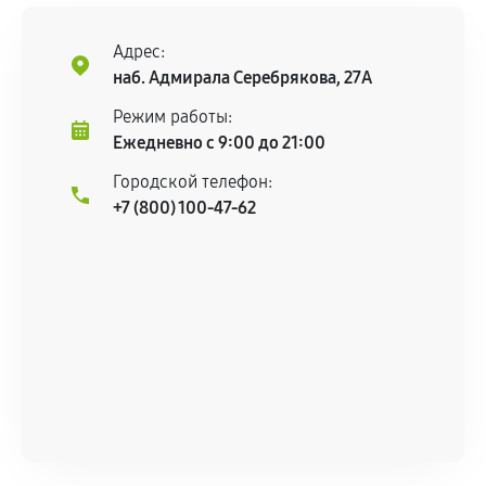
центром.
При этом гарантия на сами комплектующие
Адрес:
остается на стороне производителя или
наб. Адмирала Серебрякова, 27А
продавца. За качество сторонних деталей
Режим работы:
сервисный центр ответственности не несет.
Ежедневно с 9:00 до 21:00
Городской телефон:
+7 (800) 100-47-62