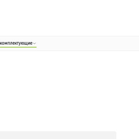
о 3 лет
Выезд мастера бесплатно
+7 (800) 100-47-62
Заказать ремонт
 комплектующие