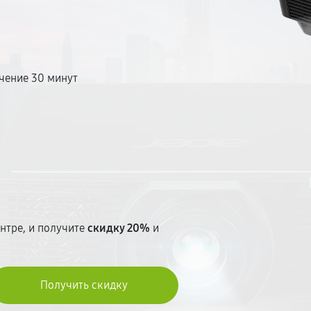
иваем до начала ремонта. Без
чение 30 минут
т
нтре, и получите
скидку 20%
и