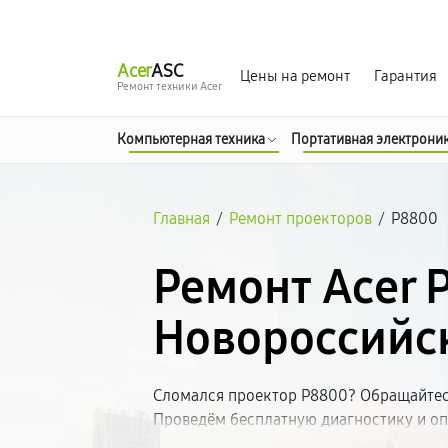
г. Новороссийск
Ежедневно с 9:00 до 21:00
Acer
ASC
Цены на ремонт
Гарантия
Ремонт техники Acer
Компьютерная техника
Портативная электрони
Главная
/
Ремонт проекторов
/
P8800
Ремонт Acer 
Новороссийс
Сломался проектор P8800? Обращайтесь
Проведём бесплатную диагностику и оп
с качественными запчастями, предостав