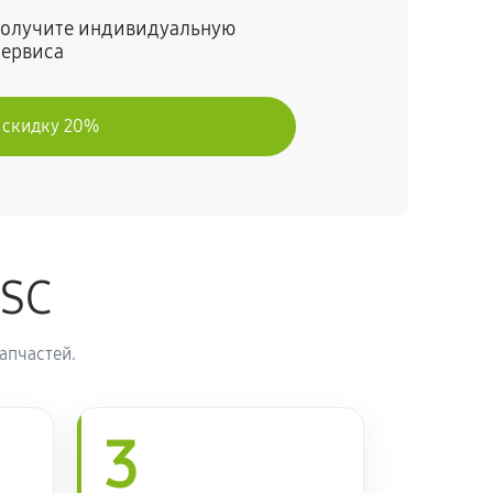
 получите индивидуальную
сервиса
 скидку 20%
ASC
апчастей.
3