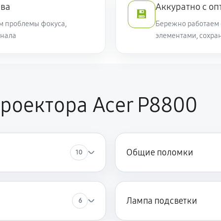
ева
Аккуратно с оп
💾
м проблемы фокуса,
Бережно работаем 
гнала
элементами, сохра
роектора Acer P8800
Общие поломки
10
Лампа подсветки
6