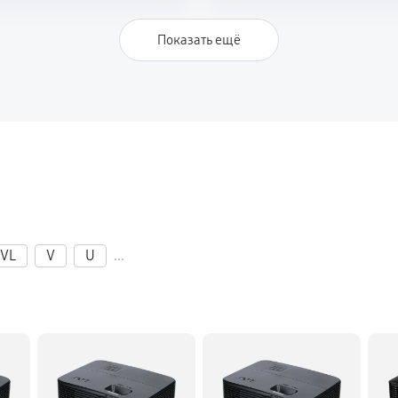
Показать ещё
VL
V
U
...