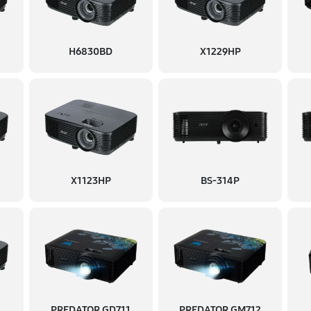
H6830BD
X1229HP
X1123HP
BS-314P
PREDATOR GD711
PREDATOR GM712