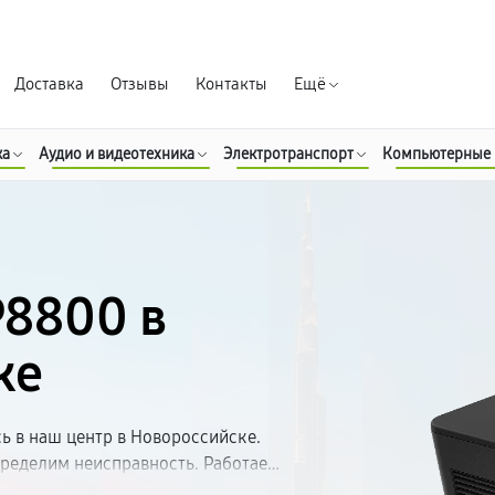
Гарантия д
Доставка
Отзывы
Контакты
Ещё
ка
Аудио и видеотехника
Электротранспорт
Компьютерные
P8800 в
ке
 в наш центр в Новороссийске.
ределим неисправность. Работаем
ляем гарантию на все виды работ.