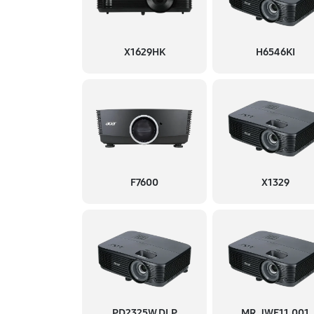
X1629HK
H6546KI
F7600
X1329
PD2325W DLP
MR.JWE11.001