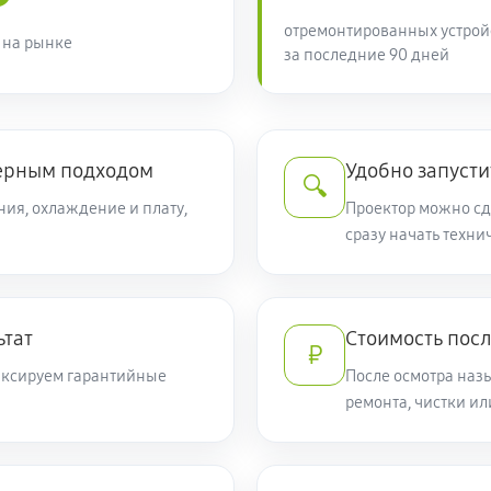
отремонтированных устрой
 на рынке
за последние 90 дней
ерным подходом
Удобно запусти
🔍
ния, охлаждение и плату,
Проектор можно сда
сразу начать техн
ьтат
Стоимость пос
₽
фиксируем гарантийные
После осмотра наз
ремонта, чистки и