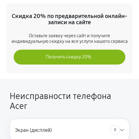
Ремонт GPS-модуля
Скидка 20% по предварительной онлайн-
430 руб
60 минут
записи на сайте
Замена разъема питания
Оставьте заявку через сайт и получите
индивидуальную скидку на все услуги нашего сервиса
750 руб
45 минут
Получить скидку 20%
Комплексная чистка
770 руб
60 минут
Замена USB порта
430 руб
60 минут
Неисправности телефона
Acer
Замена кнопки включения
640 руб
60 минут
Замена камеры
Экран (дисплей)
9
470 руб
30 минут