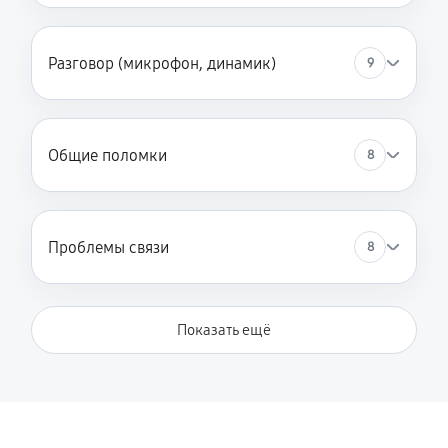
Ремонт цепи питания
Разговор (микрофон, динамик)
9
1870 руб
60 минут
Замена Wi-Fi
380 руб
60 минут
Общие поломки
8
Замена корпуса
850 руб
60 минут
Проблемы связи
8
Замена шлейфа
510 руб
60 минут
Показать ещё
Ремонт сим лотка
510 руб
60 минут
Ремонт динамика