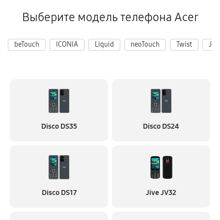
470 руб
30 минут
Выберите модель телефона Acer
Замена материнской платы
1020 руб
60 минут
beTouch
ICONIA
Liquid
neoTouch
Twist
Jiv
Disco DS35
Disco DS24
Disco DS17
Jive JV32