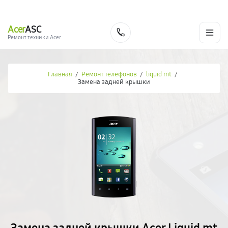
г. Новороссийск
Ежедневно с 9:00 до 21:00
+7 (800) 100-47-62
Acer
ASC
Заказать
Ремонт техники Acer
Главная
/
Ремонт телефонов
/
liquid mt
/
Замена задней крышки