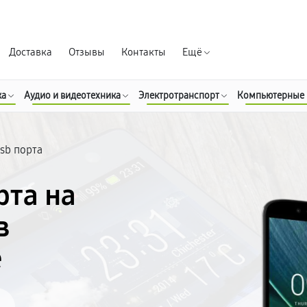
Гарантия д
Доставка
Отзывы
Контакты
Ещё
ка
Аудио и видеотехника
Электротранспорт
Компьютерные
sb порта
рта на
в
е