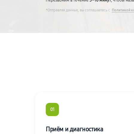
Перезвоним в течение
5–10 минут
, чтобы наз
*Отправляя данные, вы соглашаетесь с
Политикой к
01
Приём и диагностика