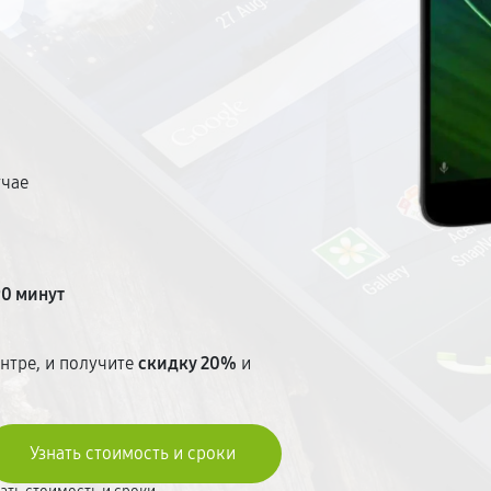
учае
т
90 минут
нтре, и получите
скидку 20%
и