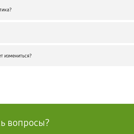
тика?
т измениться?
сь вопросы?