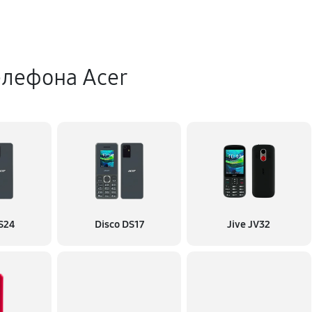
елефона Acer
S24
Disco DS17
Jive JV32