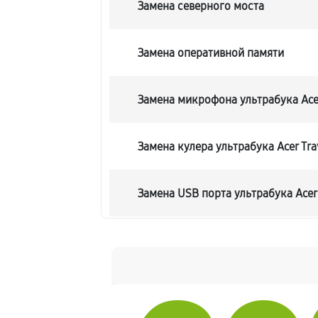
Замена северного моста
Замена оперативной памяти
Замена микрофона ультрабука Ace
Замена кулера ультрабука Acer Tr
Замена USB порта ультрабука Acer
Замена HDMI порта ультрабука Ace
Замена HDD (замена жёсткого дис