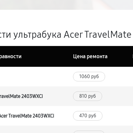
ти ультрабука Acer TravelMate
равности
Цена ремонта
1060 руб
810 руб
TravelMate 2403WXCi
470 руб
cer TravelMate 2403WXCi