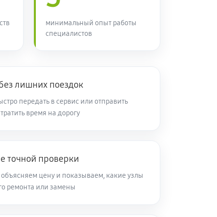
60 минут
Заказать
ств
минимальный опыт работы
специалистов
60 минут
Заказать
60 минут
Заказать
 без лишних поездок
стро передать в сервис или отправить
 тратить время на дорогу
60 минут
Заказать
60 минут
Заказать
ле точной проверки
 объясняем цену и показываем, какие узлы
го ремонта или замены