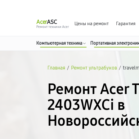
г. Новороссийск
Ежедневно с 9:00 до 21:00
Acer
ASC
Цены на ремонт
Гарантия
Ремонт техники Acer
Компьютерная техника
Портативная электрони
Главная
/
Ремонт ультрабуков
/
travel
Ремонт Acer 
2403WXCi в
Новороссийс