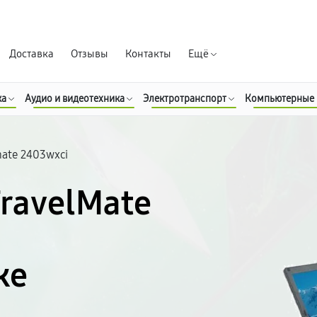
Гарантия д
Доставка
Отзывы
Контакты
Ещё
ка
Аудио и видеотехника
Электротранспорт
Компьютерные
mate 2403wxci
TravelMate
ке