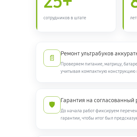
25+
Ремонт звуковой платы
сотрудников в штате
лет
Восстановление разъемов питани
Чистка от пыли ультрабука Acer T
Ремонт ультрабуков аккурат
📄
Проверяем питание, матрицу, батаре
учитывая компактную конструкцию 
Замена контроллера питания (мул
Ремонт SD/DVD-Rom ультрабука Ac
Гарантия на согласованный
🛡️
До начала работ фиксируем перечен
гарантии, чтобы итог был предсказ