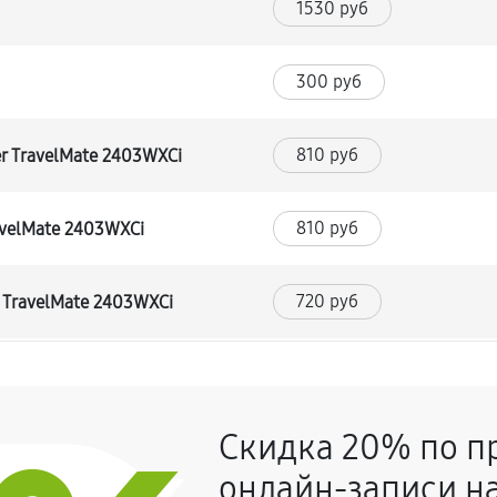
1530 руб
300 руб
810 руб
r TravelMate 2403WXCi
810 руб
avelMate 2403WXCi
720 руб
 TravelMate 2403WXCi
640 руб
r TravelMate 2403WXCi
Скидка 20% по п
380 руб
ка)
онлайн-записи на