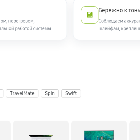
Бережно к тон
💾
ом, перегревом,
Соблюдаем аккурат
ильной работой системы
шлейфам, креплен
TravelMate
Spin
Swift