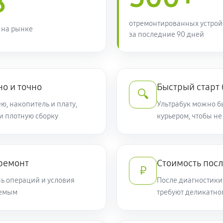
8
550 руб
отремонтированных устрой
 на рынке
за последние 90 дней
550 руб
я
1020 руб
ravelMate 2403WXCi
но и точно
Быстрый старт
🔍
ю, накопитель и плату,
Ультрабук можно бы
и плотную сборку
1360 руб
курьером, чтобы не
ьтиконтроллера)
600 руб
er TravelMate 2403WXCi
 ремонт
Стоимость пос
₽
ь операций и условия
После диагностики
уемым
требуют деликатно