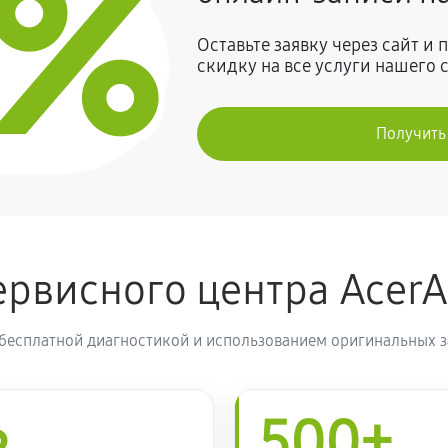
0%
300 руб
ы)
Оставьте заявку через сайт и
скидку на все услуги нашего 
720 руб
ravelMate 2403WXCi
Получить
640 руб
r TravelMate 2403WXCi
1620 руб
Acer TravelMate 2403WXCi
рвисного центра Acer
470 руб
velMate 2403WXCi
 бесплатной диагностикой и использованием оригинальных з
810 руб
500+
850 руб
velMate 2403WXCi