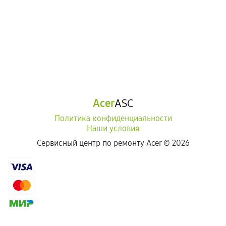
Самостоятельный ремонт или вмешательство
третьих лиц.
Естественный износ деталей, если иное не
предусмотрено отдельно.
Обращение после окончания гарантийного
срока.
Программные сбои, если это не указано в
Acer
ASC
отдельных условиях.
Политика конфиденциальности
Наши условия
Если комплектующие куплены
Сервисный центр по ремонту Acer ©
2026
самостоятельно
Гарантия на выполненные работы может
сохраняться полностью или частично, если
соблюдены следующие условия:
Предоставленные детали подходят по