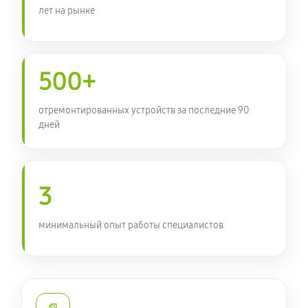
лет на рынке
Замена камеры ноутбука
810 руб
60 минут
500+
Настройка ОС ультрабука Acer TravelMate 4720
850 руб
60 минут
отремонтированных устройств за последние 90
дней
Ремонт звуковой платы
550 руб
60 минут
3
Восстановление разъемов питания
550 руб
60 минут
минимальный опыт работы специалистов
Чистка от пыли ультрабука Acer TravelMate 4720
1020 руб
60 минут