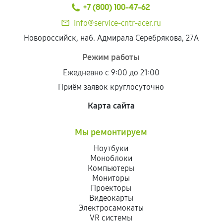
техническим параметрам и не имеют внешних
+7 (800) 100-47-62
дефектов.
info@service-cntr-acer.ru
Установка была выполнена нашим сервисным
Новороссийск, наб. Адмирала Серебрякова, 27А
центром.
При этом гарантия на сами комплектующие
Режим работы
остается на стороне производителя или
Ежедневно с 9:00 до 21:00
продавца. За качество сторонних деталей
Приём заявок круглосуточно
сервисный центр ответственности не несет.
Карта сайта
Мы ремонтируем
Ноутбуки
Моноблоки
Компьютеры
Мониторы
Проекторы
Видеокарты
Электросамокаты
VR системы