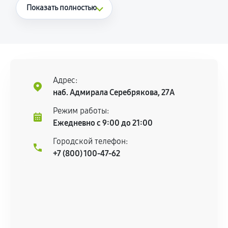
Что считается гарантийным случаем
Показать полностью
Повторное возникновение неисправности,
напрямую связанной с выполненным
ремонтом.
Поломка установленной детали при
нормальной эксплуатации в течение
Адрес:
гарантийного срока.
наб. Адмирала Серебрякова, 27А
Несоответствие комплектующей заявленным
Режим работы:
техническим характеристикам.
Ежедневно с 9:00 до 21:00
Городской телефон:
+7 (800) 100-47-62
Документы для подтверждения
гарантии
Гарантийный талон.
Акт выполненных работ с датой, перечнем
услуг и сроком гарантии.