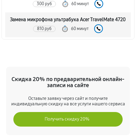
300 руб
60 минут
Замена микрофона ультрабука Acer TravelMate 4720
810 руб
60 минут
Замена кулера ультрабука Acer TravelMate 4720
810 руб
60 минут
Замена USB порта ультрабука Acer TravelMate 4720
Скидка 20% по предварительной онлайн-
720 руб
60 минут
записи на сайте
Замена HDMI порта ультрабука Acer TravelMate 4720
Оставьте заявку через сайт и получите
640 руб
60 минут
индивидуальную скидку на все услуги нашего сервиса
Замена HDD (замена жёсткого диска)
Получить скидку 20%
380 руб
60 минут