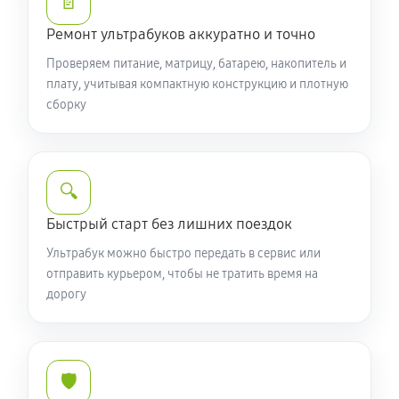
📄
Замена контроллера питания (мультиконтроллера)
1360 руб
60 минут
Ремонт ультрабуков аккуратно и точно
Проверяем питание, матрицу, батарею, накопитель и
Ремонт SD/DVD-Rom ультрабука Acer TravelMate
плату, учитывая компактную конструкцию и плотную
4720
сборку
600 руб
60 минут
🔍
Быстрый старт без лишних поездок
Ультрабук можно быстро передать в сервис или
отправить курьером, чтобы не тратить время на
дорогу
🛡️