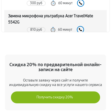
300 руб
60 минут
Замена микрофона ультрабука Acer TravelMate
5542G
810 руб
60 минут
Замена кулера ультрабука Acer TravelMate 5542G
810 руб
60 минут
Замена USB порта ультрабука Acer TravelMate
Скидка 20% по предварительной онлайн-
5542G
записи на сайте
720 руб
60 минут
Оставьте заявку через сайт и получите
индивидуальную скидку на все услуги нашего сервиса
Замена HDMI порта ультрабука Acer TravelMate
5542G
Получить скидку 20%
640 руб
60 минут