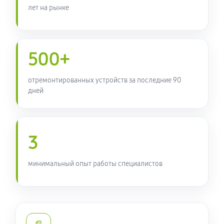
лет на рынке
Ремонт Wi-Fi ультрабука Acer TravelMate 5542G
470 руб
60 минут
500+
Замена камеры ноутбука
810 руб
60 минут
отремонтированных устройств за последние 90
дней
Настройка ОС ультрабука Acer TravelMate 5542G
850 руб
60 минут
3
Ремонт звуковой платы
550 руб
60 минут
минимальный опыт работы специалистов
Восстановление разъемов питания
550 руб
60 минут
Чистка от пыли ультрабука Acer TravelMate 5542G