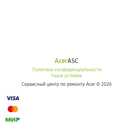
Самостоятельный ремонт или вмешательство
третьих лиц.
Естественный износ деталей, если иное не
предусмотрено отдельно.
Обращение после окончания гарантийного
срока.
Программные сбои, если это не указано в
Acer
ASC
отдельных условиях.
Политика конфиденциальности
Наши условия
Если комплектующие куплены
Сервисный центр по ремонту Acer ©
2026
самостоятельно
Гарантия на выполненные работы может
сохраняться полностью или частично, если
соблюдены следующие условия:
Предоставленные детали подходят по