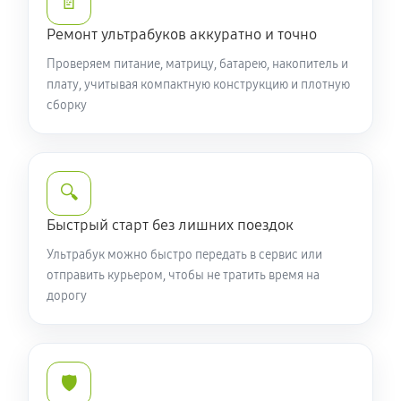
📄
1020 руб
60 минут
Ремонт ультрабуков аккуратно и точно
Проверяем питание, матрицу, батарею, накопитель и
Замена контроллера питания (мультиконтроллера)
плату, учитывая компактную конструкцию и плотную
1360 руб
60 минут
сборку
Ремонт SD/DVD-Rom ультрабука Acer TravelMate
5542G
🔍
600 руб
60 минут
Быстрый старт без лишних поездок
Ультрабук можно быстро передать в сервис или
отправить курьером, чтобы не тратить время на
дорогу
🛡️