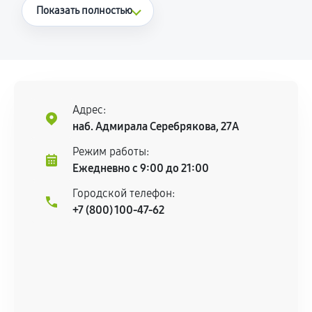
Что считается гарантийным случаем
Показать полностью
Повторное возникновение неисправности,
напрямую связанной с выполненным
ремонтом.
Поломка установленной детали при
нормальной эксплуатации в течение
Адрес:
гарантийного срока.
наб. Адмирала Серебрякова, 27А
Несоответствие комплектующей заявленным
Режим работы:
техническим характеристикам.
Ежедневно с 9:00 до 21:00
Городской телефон:
+7 (800) 100-47-62
Документы для подтверждения
гарантии
Гарантийный талон.
Акт выполненных работ с датой, перечнем
услуг и сроком гарантии.