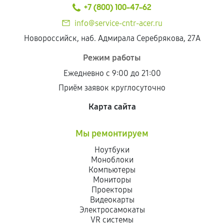
техническим параметрам и не имеют внешних
+7 (800) 100-47-62
дефектов.
info@service-cntr-acer.ru
Установка была выполнена нашим сервисным
Новороссийск, наб. Адмирала Серебрякова, 27А
центром.
При этом гарантия на сами комплектующие
Режим работы
остается на стороне производителя или
Ежедневно с 9:00 до 21:00
продавца. За качество сторонних деталей
Приём заявок круглосуточно
сервисный центр ответственности не несет.
Карта сайта
Мы ремонтируем
Ноутбуки
Моноблоки
Компьютеры
Мониторы
Проекторы
Видеокарты
Электросамокаты
VR системы